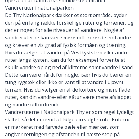
opleve et af Danmarks smukkeste områder.
Vandreruter i nationalparken
Da Thy Nationalpark dækker et stort område, byder
den på en lang række forskellige ruter og terræner, og
der er noget for alle niveauer af vandrere. Nogle af
vandreruterne kan være mere udfordrende end andre
og kræver en vis grad af fysisk formåen og træning.
Hvis du vælger at vandre på Vestkyststien eller andre
ruter langs kysten, kan du for eksempel forvente at
skulle vandre op og ned af klitterne samt vandre i sand.
Dette kan være hårdt for nogle, især hvis du bærer en
tung rygsæk eller ikke er vant til at vandre i ujævnt
terræn. Hvis du vælger en af de kortere og mere flade
ruter, kan din vandre- eller gåtur være mere afslappet
og mindre udfordrende.
Vandreruterne i Nationalpark Thy er som regel tydeligt
skiltet, så det er nemt at følge din valgte rute. Ruterne
er markeret med farvede pæle eller mærker, som
angiver retningen og afstanden til næste stop på