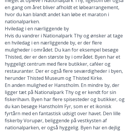
meget at opleve i Nationalpark Thy, ligesom der også
en gang om året bliver afholdt et løbearrangement,
hvor du kan blandt andet kan løbe et maraton i
nationalparken.
Hviledag i en nærliggende by
Hvis du vandrer i Nationalpark Thy og ønsker at tage
en hviledag i en nærliggende by, er der flere
muligheder i området. Du kan for eksempel besøge
Thisted, der er den største by i området. Byen har et
hyggeligt centrum med flere butikker, caféer og
restauranter. Der er også flere seværdigheder i byen,
herunder Thisted Museum og Thisted Kirke.
En anden mulighed er Hanstholm. En mindre by, der
ligger tæt på Nationalpark Thy og er kendt for sin
fiskerihavn. Byen har flere spisesteder og butikker, og
du kan besøge Hanstholm Fyr, som er et ikonisk
fyrtårn med en fantastisk udsigt over havet. Den lille
fiskerby Vorupør, beliggende på vestkysten af
nationalparken, er også hyggelig. Byen har en dejlig