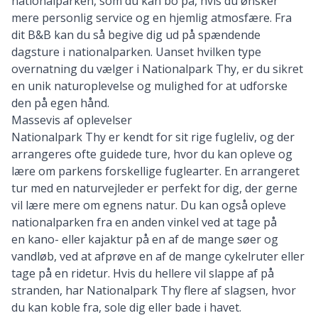
nationalparken, som du kan bo på, hvis du ønsker
mere personlig service og en hjemlig atmosfære. Fra
dit B&B kan du så begive dig ud på spændende
dagsture i nationalparken. Uanset hvilken type
overnatning du vælger i Nationalpark Thy, er du sikret
en unik naturoplevelse og mulighed for at udforske
den på egen hånd.
Massevis af oplevelser
Nationalpark Thy er kendt for sit rige fugleliv, og der
arrangeres ofte guidede ture, hvor du kan opleve og
lære om parkens forskellige fuglearter. En arrangeret
tur med en naturvejleder er perfekt for dig, der gerne
vil lære mere om egnens natur. Du kan også opleve
nationalparken fra en anden vinkel ved at tage på
en kano- eller kajaktur på en af de mange søer og
vandløb, ved at afprøve en af de mange cykelruter eller
tage på en ridetur. Hvis du hellere vil slappe af på
stranden, har Nationalpark Thy flere af slagsen, hvor
du kan koble fra, sole dig eller bade i havet.