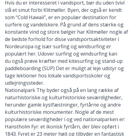
Hvis du er interesseret i vandsport, bør du uden tvivl
slå et smut forbi Klitmøller. Byen, der også er kendt
som “Cold Hawaii”, er en populær destination for
surfere og vandelskere. På grund af dens stærke og
konstante vind og store bølger har Klitmøller nogle af
de bedste forhold for disse vandsportsaktiviteter i
Nordeuropa og især surfing og windsurfing er
populært her. Udover surfing og windsurfing kan
du også prøve kræfter med kitesurfing og stand-up
paddleboarding (SUP) Det er muligt at leje udstyr og
tage lektioner hos lokale vandsportsskoler og
udlejningssteder.
Nationalpark Thy byder også på en lang række af
naturhistoriske og kulturhistoriske seværdigheder,
herunder gamle kystfæstninger, fyrtårne og andre
kulturhistoriske monumenter. Nogle af de mest
populære seværdigheder i og ved nationalparken er:
Hanstholm Fyr: et ikonisk fyrtårn, der blev opført i
1843. Fyret er 23 meter højt og tilbyder en fantastisk