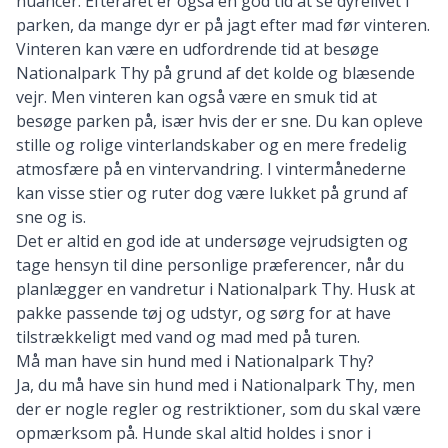
nuancer. Efteråret er også en god tid at se dyrelivet i
parken, da mange dyr er på jagt efter mad før vinteren.
Vinteren kan være en udfordrende tid at besøge
Nationalpark Thy på grund af det kolde og blæsende
vejr. Men vinteren kan også være en smuk tid at
besøge parken på, især hvis der er sne. Du kan opleve
stille og rolige vinterlandskaber og en mere fredelig
atmosfære på
en vintervandring
. I vintermånederne
kan visse stier og ruter dog være lukket på grund af
sne og is.
Det er altid en god ide at undersøge vejrudsigten og
tage hensyn til dine personlige præferencer, når du
planlægger en vandretur i Nationalpark Thy. Husk at
pakke passende tøj og udstyr, og sørg for at have
tilstrækkeligt med vand og mad med på turen.
Må man have sin hund med i Nationalpark Thy?
Ja, du må have sin hund med i Nationalpark Thy, men
der er nogle regler og restriktioner, som du skal være
opmærksom på. Hunde skal altid holdes i snor i