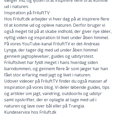
vælger ind, og lysten til at inspirere flere til at komme
ud i naturen.
Inspiration på FriluftTV
Hos Friluft.dk arbejder vi hver dag på at inspirere flere
til at komme ud og opleve naturen. Derfor bruger vi
også meget tid på at skabe indhold, der giver nye idéer,
nyttig viden og inspiration til livet under åben himmel.
På vores YouTube-kanal
FriluftTV
er det Andreas
Lyngø, der tager dig med ud under åben himmel
gennem jagtoplevelser, guides og udstyrstest.
Friluftslivet har fyldt meget i hans hverdag siden
barndommen, og gennem flere år som jæger har han
fået stor erfaring med jagt og livet i naturen.
Udover videoer på FriluftTV finder du også masser af
inspiration på vores
blog
. Vi deler løbende guides, tips
og artikler om jagt, vandring, outdoorliv og udstyr
samt
opskrifter
, der er oplagte at tage med ud i
naturen og lave over bål eller på Trangia.
Kundeservice hos Friluft.dk