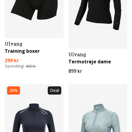
Ulvang
Training boxer
Ulvang
299 kr
Termotrøje dame
Oprindeligt:
400 kr
899 kr
26%
Deal