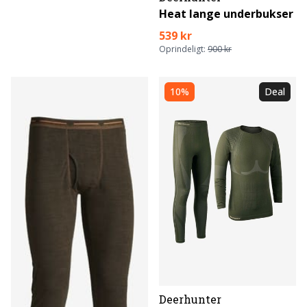
Heat lange underbukser
539 kr
Oprindeligt:
900 kr
10%
Deal
Deerhunter