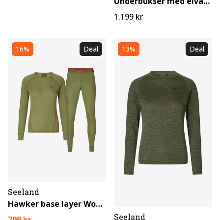
Underbukser med elvarme
1.199 kr
16%
Deal
13%
Deal
Seeland
Hawker base layer Women
Seeland
799 kr