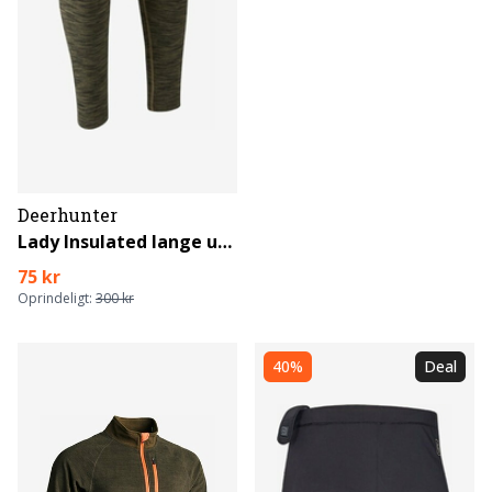
Deerhunter
Lady Insulated lange underbukser
75 kr
Oprindeligt:
300 kr
40%
Deal