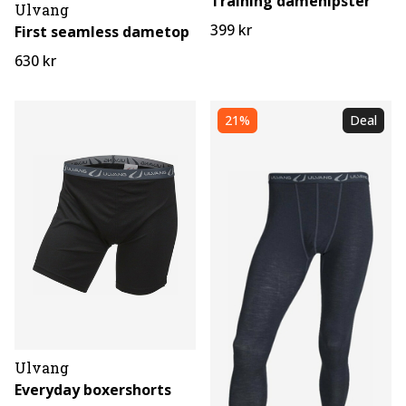
Training damehipster
Ulvang
399 kr
First seamless dametop
630 kr
21%
Deal
Ulvang
Everyday boxershorts