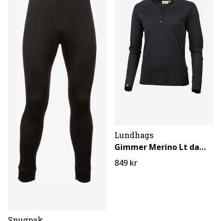
Lundhags
Gimmer Merino Lt dame Henley
849 kr
Snugpak