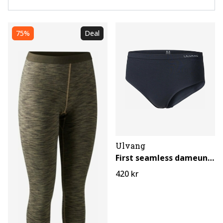
75%
Deal
Ulvang
First seamless dameunderbuks
420 kr