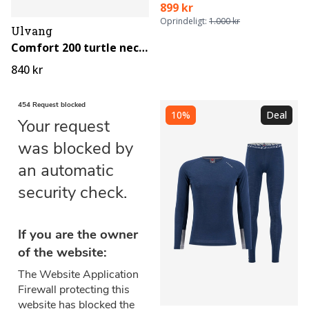
899 kr
Oprindeligt:
1.000 kr
Ulvang
Comfort 200 turtle neck til damer
840 kr
10%
Deal