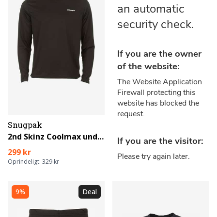
Snugpak
2nd Skinz Coolmax undertrøje
299 kr
Oprindeligt:
329 kr
9%
Deal