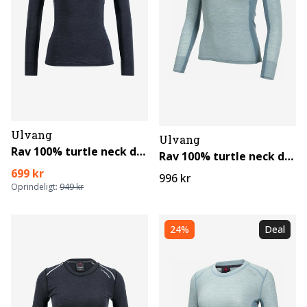
Ulvang
Ulvang
Rav 100% turtle neck dame
Rav 100% turtle neck dame
699 kr
996 kr
Oprindeligt:
949 kr
24%
Deal