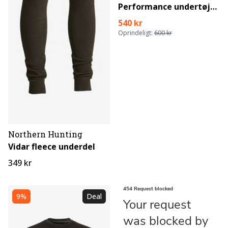
Performance undertøjssæt
540 kr
Oprindeligt:
600 kr
Northern Hunting
Vidar fleece underdel
349 kr
9%
Deal