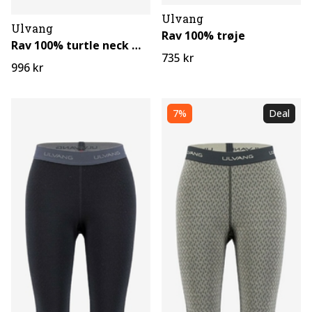
Ulvang
Ulvang
Rav 100% trøje
Rav 100% turtle neck m lynlås
735 kr
996 kr
7%
Deal