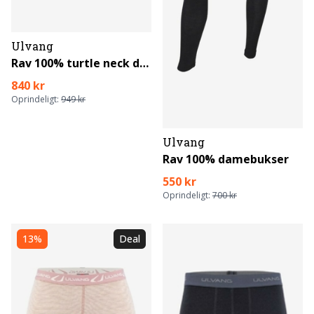
Ulvang
Rav 100% turtle neck dame
840 kr
Oprindeligt:
949 kr
Ulvang
Rav 100% damebukser
550 kr
Oprindeligt:
700 kr
13%
Deal