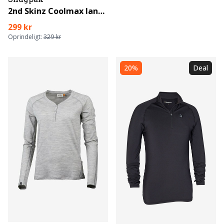
2nd Skinz Coolmax lange underbukser
299 kr
Oprindeligt:
329 kr
20%
Deal