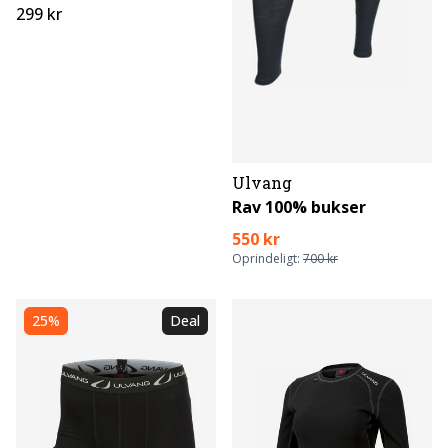
299 kr
Ulvang
Rav 100% bukser
550 kr
Oprindeligt:
700 kr
25%
Deal