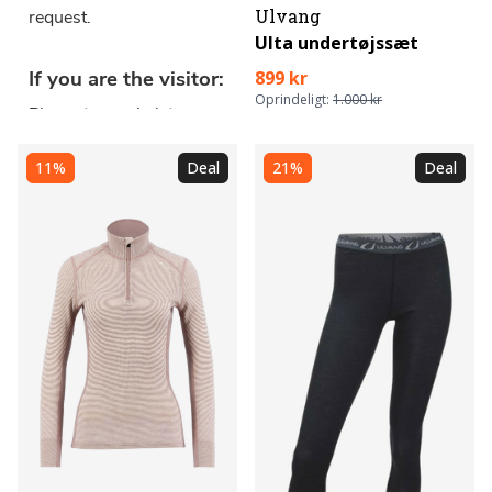
Ulvang
Ulta undertøjssæt
899 kr
Oprindeligt:
1.000 kr
11%
Deal
21%
Deal