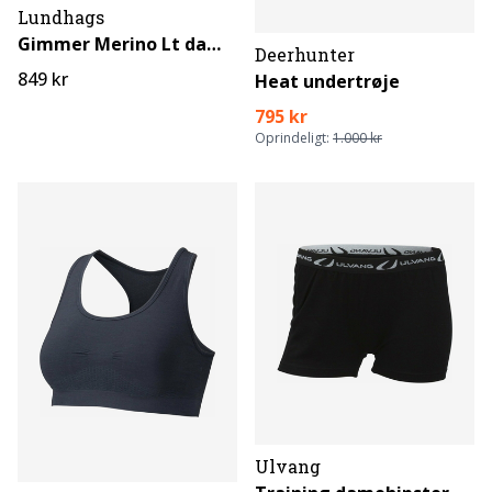
Lundhags
Gimmer Merino Lt dame Henley
Deerhunter
849 kr
Heat undertrøje
795 kr
Oprindeligt:
1.000 kr
Ulvang