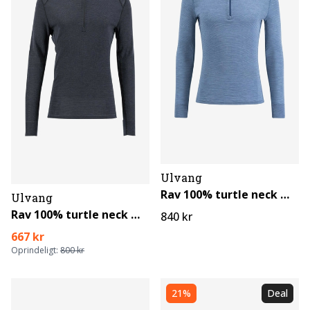
Ulvang
Rav 100% turtle neck m lynlås
Ulvang
Rav 100% turtle neck m lynlås
840 kr
667 kr
Oprindeligt:
800 kr
21%
Deal