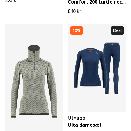
Comfort 200 turtle neck til damer
840 kr
10%
Deal
Ulvang
Ulta damesæt