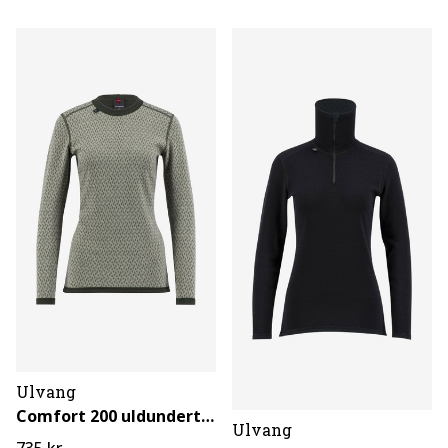
Ulvang
Comfort 200 uldundertrøje til dame
Ulvang
735 kr