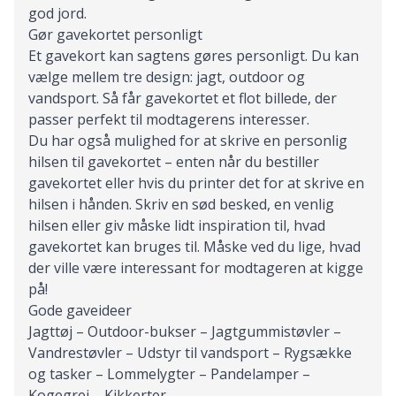
god jord.
Gør gavekortet personligt
Et gavekort kan sagtens gøres personligt. Du kan
vælge mellem tre design: jagt, outdoor og
vandsport. Så får gavekortet et flot billede, der
passer perfekt til modtagerens interesser.
Du har også mulighed for at skrive en personlig
hilsen til gavekortet – enten når du bestiller
gavekortet eller hvis du printer det for at skrive en
hilsen i hånden. Skriv en sød besked, en venlig
hilsen eller giv måske lidt inspiration til, hvad
gavekortet kan bruges til. Måske ved du lige, hvad
der ville være interessant for modtageren at kigge
på!
Gode gaveideer
Jagttøj
–
Outdoor-bukser
–
Jagtgummistøvler
–
Vandrestøvler
–
Udstyr til vandsport
–
Rygsække
og tasker
–
Lommelygter
–
Pandelamper
–
Kogegrej
–
Kikkerter