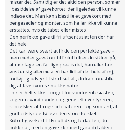
mister det. Samtidig er det altid den person, som er
i besiddelse af gavekortet, der ligeledes vil kunne
indløse det. Man kan sidestille et gavekort med
pengesedler og mønter, som heller ikke vil kunne
erstattes, hvis de tabes eller mistes.
Den perfekte gave til friluftsentusiasten der har
det hele
Det kan være svært at finde den perfekte gave –
men med et gavekort til Friluft.dk er du sikker på,
at modtageren får lige præcis det, han eller hun
ønsker sig allermest. Vi har lidt af det hele af tøj,
fodtøj og udstyr til stort set alt, du kan forestille
dig at lave i vores smukke natur.
Der er helt sikkert noget for vandreentusiasten,
jægeren, vandhunden og generelt eventyreren,
som elsker at bruge tid i naturen – og som ved, at
godt udstyr og tøj gør den store forskel.
Køb et gavekort til Friluft.dk og forkæl en, du
holder af, med en gave, der med garanti falder i