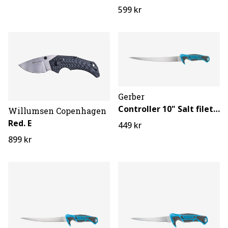
599 kr
Gerber
Controller 10" Salt filetkniv
Willumsen Copenhagen
Red. E
449 kr
899 kr