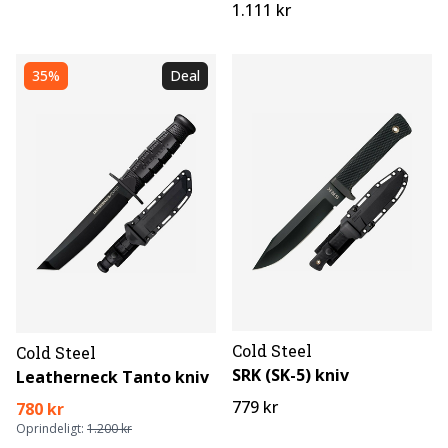
1.111 kr
35%
Deal
Cold Steel
Cold Steel
SRK (SK-5) kniv
Leatherneck Tanto kniv
779 kr
780 kr
Oprindeligt:
1.200 kr