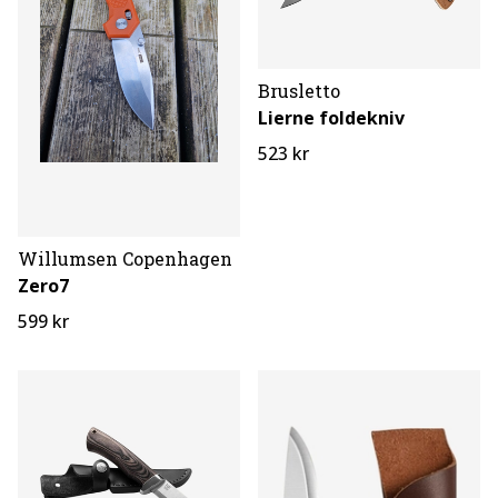
Brusletto
Lierne foldekniv
523 kr
Willumsen Copenhagen
Zero7
599 kr