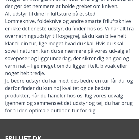
der gør det nemmere at holde grebet om kniven.
Alt udstyr til dine friluftsture på ét sted
Lommeknive, foldeknive og andre smarte friluftsknive
er ikke det eneste udstyr, du finder hos os. Vi har alt fra
overnatningsudstyr til
kogegrej
, så du kan blive helt
klar til din tur, lige meget hvad du skal. Hvis du skal
sove i naturen, kan du se nærmere på vores udvalg af
soveposer
og
liggeunderlag
, der sikrer dig en god og
varm nat – lige meget om du ligger i
telt
, bivuak eller
noget helt tredje.
Jo bedre udstyr du har med, des bedre en tur får du, og
derfor finder du kun høj kvalitet og de bedste
produkter, når du handler hos os. Kig vores udvalg
igennem og sammensæt det udstyr og
tøj
, du har brug
for til den optimale outdoor-tur for dig.
FRILUFT.DK