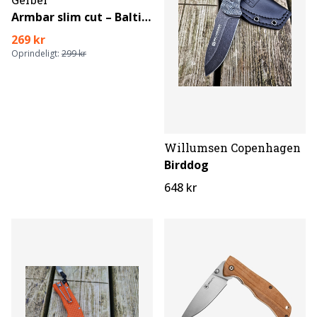
Armbar slim cut – Baltic haze
269 kr
Oprindeligt:
299 kr
Willumsen Copenhagen
Birddog
648 kr