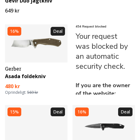
Gevir Duo jagtkniv
649 kr
16%
Deal
Gerber
Asada foldekniv
480 kr
Oprindeligt:
569 kr
15%
Deal
16%
Deal