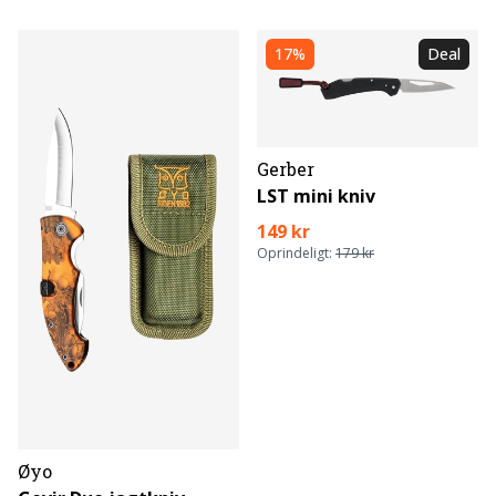
17%
Deal
Gerber
LST mini kniv
149 kr
Oprindeligt:
179 kr
Øyo