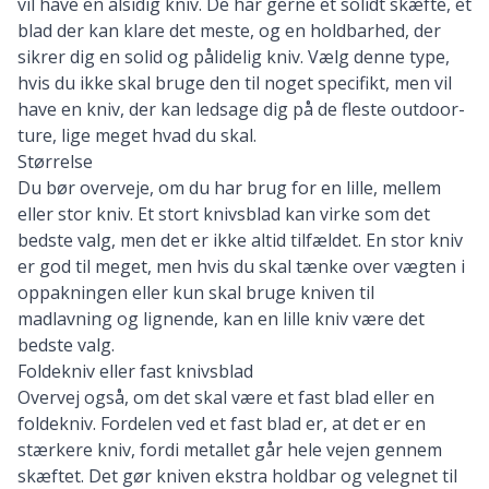
vil have en alsidig kniv. De har gerne et solidt skæfte, et
blad der kan klare det meste, og en holdbarhed, der
sikrer dig en solid og pålidelig kniv. Vælg denne type,
hvis du ikke skal bruge den til noget specifikt, men vil
have en kniv, der kan ledsage dig på de fleste outdoor-
ture, lige meget hvad du skal.
Størrelse
Du bør overveje, om du har brug for en lille, mellem
eller stor kniv. Et stort knivsblad kan virke som det
bedste valg, men det er ikke altid tilfældet. En stor kniv
er god til meget, men hvis du skal tænke over vægten i
oppakningen eller kun skal bruge kniven til
madlavning og lignende, kan en lille kniv være det
bedste valg.
Foldekniv eller fast knivsblad
Overvej også, om det skal være et fast blad eller en
foldekniv. Fordelen ved et fast blad er, at det er en
stærkere kniv, fordi metallet går hele vejen gennem
skæftet. Det gør kniven ekstra holdbar og velegnet til