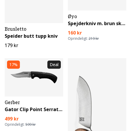
Øyo
Spejderkniv m. brun skede
Brusletto
160 kr
Speider butt tupp kniv
Oprindeligt:
219 kr
179 kr
17%
Deal
Gerber
Gator Clip Point Serrated Folder
499 kr
Oprindeligt:
599 kr