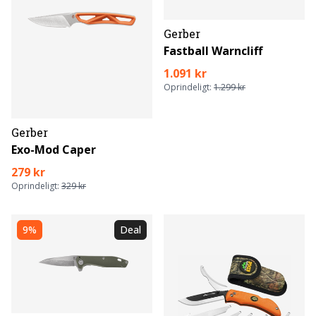
Gerber
Fastball Warncliff
1.091 kr
Oprindeligt:
1.299 kr
Gerber
Exo-Mod Caper
279 kr
Oprindeligt:
329 kr
9%
Deal