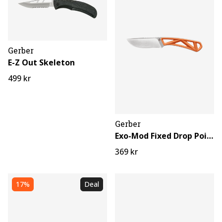
Gerber
E-Z Out Skeleton
499 kr
Gerber
Exo-Mod Fixed Drop Point
369 kr
17%
Deal