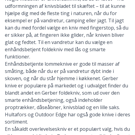
udformningen af knivsbladet til skæftet – til at kunne
hjælpe dig med de fleste ting i naturen, når du for
eksempel er på vandretur, camping eller jagt. Til jagt
kan du med fordel vælge en kniv med fingerstop, så du
er sikker på, at fingeren ikke glider, når kniven bliver
glat og fedtet. Til en vandretur kan du vælge en
enhåndsbetjent foldekniv med lås og smarte
funktioner.
Enhåndsbetjente lommeknive er gode til masser af
småting, både når du er på vandretur dybt inde i
skoven, og når du står hjemme i køkkenet.
Gerber
knive
er populære på markedet og i udvalget finder du
blandt andet en Gerber foldekniv, som ud over den
smarte enhåndsbetjening, også indeholder
proptrækker, dåseåbner, knivsblad og en lille saks.
Hultafors
og
Outdoor Edge
har også gode knive i deres
sortiment.
En såkaldt overlevelseskniv er et populært valg, hvis du