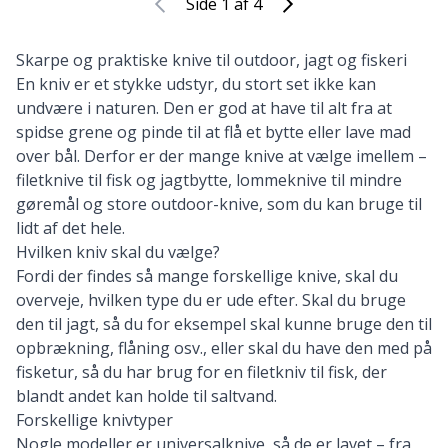
Side 1 af 4
Skarpe og praktiske knive til outdoor, jagt og fiskeri
En kniv er et stykke udstyr, du stort set ikke kan
undvære i naturen. Den er god at have til alt fra at
spidse grene og pinde til at flå et bytte eller lave mad
over bål. Derfor er der mange knive at vælge imellem –
filetknive til fisk og jagtbytte, lommeknive til mindre
gøremål og store outdoor-knive, som du kan bruge til
lidt af det hele.
Hvilken kniv skal du vælge?
Fordi der findes så mange forskellige knive, skal du
overveje, hvilken type du er ude efter. Skal du bruge
den til jagt, så du for eksempel skal kunne bruge den til
opbrækning, flåning osv., eller skal du have den med på
fisketur, så du har brug for en filetkniv til fisk, der
blandt andet kan holde til saltvand.
Forskellige knivtyper
Nogle modeller er universalknive, så de er lavet – fra