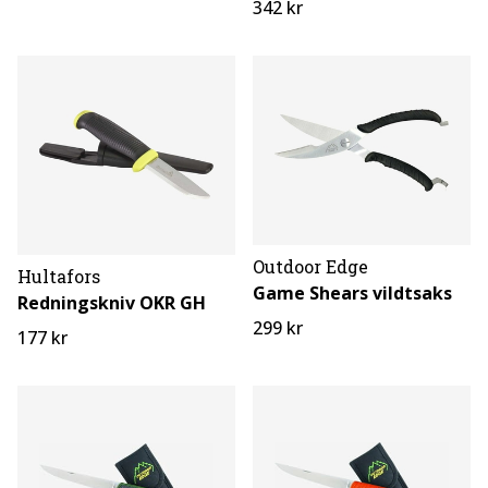
342 kr
Outdoor Edge
Hultafors
Game Shears vildtsaks
Redningskniv OKR GH
299 kr
177 kr