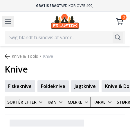
GRATIS FRAGT
VED KØB OVER 499,-
Knive & Tools
Knive
Knive
Fiskeknive
Foldeknive
Jagtknive
Knive & Do
SORTÉR EFTER
KØN
MÆRKE
FARVE
STØRR