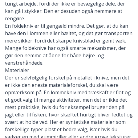
tungt arbejde, fordi der ikke er bevægelige dele, der
kan gå i stykker. Den er desuden også nemmere at
rengøre.
En foldekniv er til gengæld mindre. Det gør, at du kan
have den i lommen eller bæltet, og det gør transporten
mere sikker, fordi det skarpe knivsblad er gemt væk.
Mange foldeknive har også smarte mekanismer, der
gør den nemme at åbne for både højre- og
venstrehåndede.
Materialer
Der er selvfølgelig forskel på metallet i knive, men det
er ikke den eneste materialeforskel, du skal være
opmærksom på. En lommekniv med træskaft er flot og
et godt valg til mange aktiviteter, men det er ikke det
mest praktiske, hvis du for eksempel bruger den på
jagt eller til fiskeri, hvor skæftet hurtigt bliver fedtet og
svært at holde ved. Her er syntetiske materialer som
forskellige typer plast et bedre valg, især hvis du
vælger en med gummiriller eller andre grove teksturer,