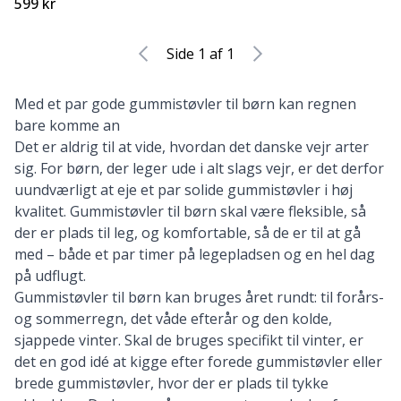
599 kr
Side 1 af 1
Med et par gode gummistøvler til børn kan regnen
bare komme an
Det er aldrig til at vide, hvordan det danske vejr arter
sig. For børn, der leger ude i alt slags vejr, er det derfor
uundværligt at eje et par solide gummistøvler i høj
kvalitet. Gummistøvler til børn skal være fleksible, så
der er plads til leg, og komfortable, så de er til at gå
med – både et par timer på legepladsen og en hel dag
på udflugt.
Gummistøvler til børn kan bruges året rundt: til forårs-
og sommerregn, det våde efterår og den kolde,
sjappede vinter. Skal de bruges specifikt til vinter, er
det en god idé at kigge efter forede gummistøvler eller
brede gummistøvler, hvor der er plads til tykke