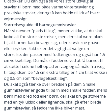
uldsokker. Du kan også se vores store udvalg af
støvler til børn
med både varme vinterstøvler og
praktiske støvler, der også kan holde til lidt af hvert
vejrmæssigt.
Størrelsesguide til børnegummistøvler
Når vi nævner “plads til leg”, mener vi ikke, at du skal
købe alt for store størrelser, men der skal være plads
til, at barnet kan bevæge sig, uden støvlerne gnaver
eller trykker. Faktisk er det vigtigt at vælge en
størrelse, der passer med fodlængden og også har 1,5
cm voksetillæg. Du måler fødderne ved at få barnet til
at sætte hælene helt op ad en væg og så måle fra væg
til tåspidser. De 1,5 cm ekstra tillæg er 1 cm til at vokse i
og 0,5 cm som “bevægelsestillæg”.
Du skal også tænke over bredden på dem. Smalle
gummistøvler er gode til børn med smalle fødder, mens
børn med bred fod eller børn, der skal bruge støvlerne
med en tyk uldsok eller lignende, skal gå efter brede
gummistøvler, så fødderne ikke bliver mast.