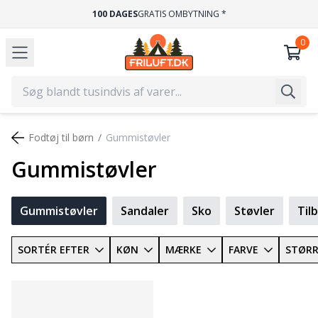
100 DAGES
GRATIS OMBYTNING *
Fodtøj til børn
Gummistøvler
Gummistøvler
Gummistøvler
Sandaler
Sko
Støvler
Til
SORTÉR EFTER
KØN
MÆRKE
FARVE
STØRR