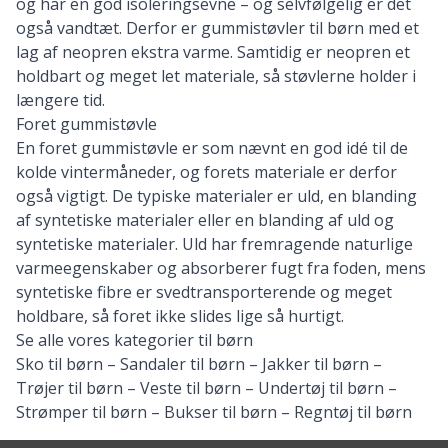
og har en god isoleringsevne – og selvfølgelig er det
også vandtæt. Derfor er gummistøvler til børn med et
lag af neopren ekstra varme. Samtidig er neopren et
holdbart og meget let materiale, så støvlerne holder i
længere tid.
Foret gummistøvle
En foret gummistøvle er som nævnt en god idé til de
kolde vintermåneder, og forets materiale er derfor
også vigtigt. De typiske materialer er uld, en blanding
af syntetiske materialer eller en blanding af uld og
syntetiske materialer. Uld har fremragende naturlige
varmeegenskaber og absorberer fugt fra foden, mens
syntetiske fibre er svedtransporterende og meget
holdbare, så foret ikke slides lige så hurtigt.
Se alle vores kategorier til børn
Sko til børn
–
Sandaler til børn
–
Jakker til børn
–
Trøjer til børn
–
Veste til børn
–
Undertøj til børn
–
Strømper til børn
–
Bukser til børn
–
Regntøj til børn