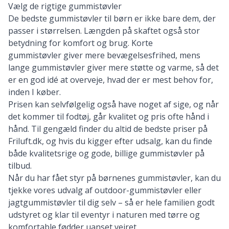
Vælg de rigtige gummistøvler
De bedste gummistøvler til børn er ikke bare dem, der
passer i størrelsen. Længden på skaftet også stor
betydning for komfort og brug. Korte
gummistøvler giver mere bevægelsesfrihed, mens
lange gummistøvler giver mere støtte og varme, så det
er en god idé at overveje, hvad der er mest behov for,
inden I køber.
Prisen kan selvfølgelig også have noget af sige, og når
det kommer til fodtøj, går kvalitet og pris ofte hånd i
hånd. Til gengæld finder du altid de bedste priser på
Friluft.dk, og hvis du kigger efter udsalg, kan du finde
både kvalitetsrige og gode, billige gummistøvler på
tilbud.
Når du har fået styr på børnenes gummistøvler, kan du
tjekke vores udvalg af
outdoor-gummistøvler
eller
jagtgummistøvler
til dig selv – så er hele familien godt
udstyret og klar til eventyr i naturen med tørre og
komfortable fødder uanset vejret.