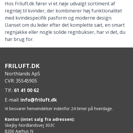
Hos
Friluft.
dk
fører
vi
et
nøje
udvalgt
sortiment
af
regntøj
til
kvinder,
der
kombinerer
høj
funktionalitet
med
kvindespecifik
pasform
og
moderne
design.
Uanset
om
du
leder
efter
det
komplette
sæt,
en
smart
regnjakke
eller
nogle
solide
regnbukser,
har
vi
det,
du
har
brug
for.
FRILUFT.DK
Northlands ApS
CVR: 35545905
Tlf.:
61 41 00 62
E-mail:
info@friluft.dk
Vi besvarer henvendelser indenfor 24 timer på hverdage.
Kontor (intet salg fra adressen):
Skejby Nordlandsvej 303C
8200 Aarhus N