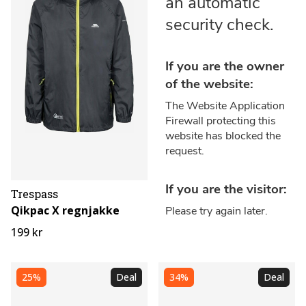
Trespass
Qikpac X regnjakke
199 kr
25%
Deal
34%
Deal