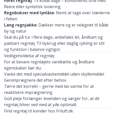
Foret
regntøj
:
Til
kolde
dage –
kombineres
ofte
med
fleece
eller
syntetisk
isolering
Regnbukser
med
lynlåse
:
Nemt
at
tage
over
støvlerne
i
felten
Lang
regnjakke
:
Dækker
mere
og
er
velegnet
til
både
by
og
natur
Skal
du
på
tur
i
flere
dage,
anbefales
let,
åndbart
og
pakbart
regntøj.
Til
bybrug
eller
daglig
cykling
er
stil
og
funktion
i
balance
vigtigst.
Vedligeholdelse
af
regntøj
For
at
bevare
regntøjets
vandtætte
og
åndbare
egenskaber
bør
du:
Vaske
det
med
specialvaskemiddel
uden
skyllemiddel
Genimprægnere
det
efter
behov
Tørre
det
korrekt –
gerne
med
lav
varme
for
at
reaktivere
imprægnering
God
pleje
forlænger
levetiden
og
sørger
for,
at
dit
regntøj
bliver
ved
med
at
yde
optimalt.
Find
regntøj
til
kvinder
hos
Friluft.
dk