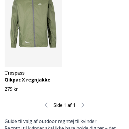
Trespass
Qikpac X regnjakke
279 kr
Side 1 af 1
Guide
til
valg
af
outdoor
regntøj
til
kvinder
Regntøj
til
kvinder
skal
ikke
bare
holde
dig
tør –
det