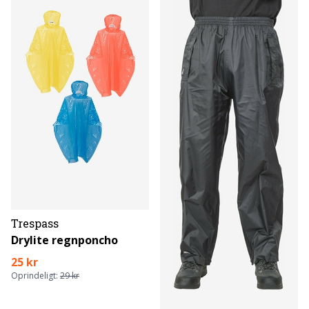
Trespass
Drylite regnponcho
25 kr
Oprindeligt:
29 kr