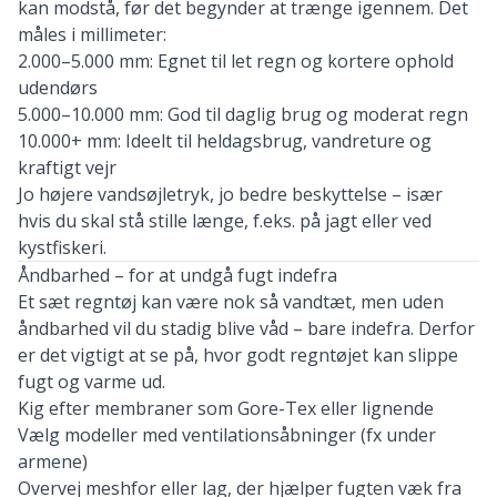
kan
modstå,
før
det
begynder
at
trænge
igennem.
Det
måles
i
millimeter:
2.000–
5.000
mm:
Egnet
til
let
regn
og
kortere
ophold
udendørs
5.000–
10.000
mm:
God
til
daglig
brug
og
moderat
regn
10.000+
mm:
Ideelt
til
heldagsbrug,
vandreture
og
kraftigt
vejr
Jo
højere
vandsøjletryk,
jo
bedre
beskyttelse –
især
hvis
du
skal
stå
stille
længe,
f.
eks.
på
jagt
eller
ved
kystfiskeri.
Åndbarhed –
for
at
undgå
fugt
indefra
Et
sæt
regntøj
kan
være
nok
så
vandtæt,
men
uden
åndbarhed
vil
du
stadig
blive
våd –
bare
indefra.
Derfor
er
det
vigtigt
at
se
på,
hvor
godt
regntøjet
kan
slippe
fugt
og
varme
ud.
Kig
efter
membraner
som
Gore-
Tex
eller
lignende
Vælg
modeller
med
ventilationsåbninger (
fx
under
armene)
Overvej
meshfor
eller
lag,
der
hjælper
fugten
væk
fra