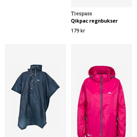
Trespass
Qikpac regnbukser
179 kr