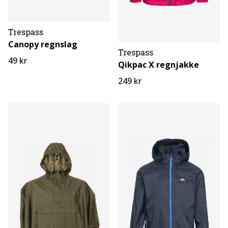
Trespass
Canopy regnslag
Trespass
49 kr
Qikpac X regnjakke
249 kr