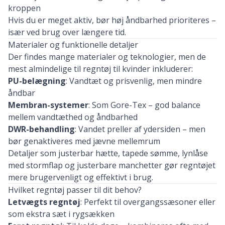
kroppen
Hvis
du
er
meget
aktiv,
bør
høj
åndbarhed
prioriteres –
især
ved
brug
over
længere
tid.
Materialer
og
funktionelle
detaljer
Der
findes
mange
materialer
og
teknologier,
men
de
mest
almindelige
til
regntøj
til
kvinder
inkluderer:
PU-
belægning
:
Vandtæt
og
prisvenlig,
men
mindre
åndbar
Membran-
systemer
:
Som
Gore-
Tex –
god
balance
mellem
vandtæthed
og
åndbarhed
DWR-
behandling
:
Vandet
preller
af
ydersiden –
men
bør
genaktiveres
med
jævne
mellemrum
Detaljer
som
justerbar
hætte,
tapede
sømme,
lynlåse
med
stormflap
og
justerbare
manchetter
gør
regntøjet
mere
brugervenligt
og
effektivt
i
brug.
Hvilket
regntøj
passer
til
dit
behov?
Letvægts
regntøj
:
Perfekt
til
overgangssæsoner
eller
som
ekstra
sæt
i
rygsækken