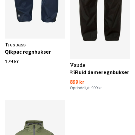
Trespass
Qikpac regnbukser
179 kr
Vaude
￼Fluid dameregnbukser
899 kr
Oprindeligt:
999 kr