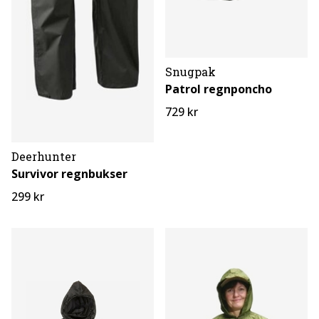
Snugpak
Patrol regnponcho
729 kr
Deerhunter
Survivor regnbukser
299 kr