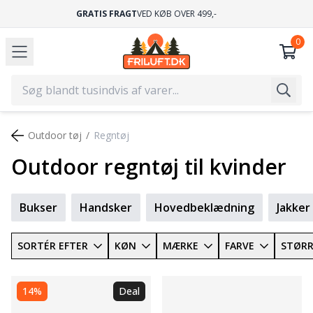
GRATIS FRAGT
VED KØB OVER 499,-
Outdoor tøj
Regntøj
Outdoor regntøj til kvinder
Bukser
Handsker
Hovedbeklædning
Jakker
SORTÉR EFTER
KØN
MÆRKE
FARVE
STØRR
14%
Deal