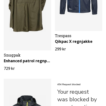
Trespass
Qikpac X regnjakke
299 kr
Snugpak
Enhanced patrol regnponcho
729 kr