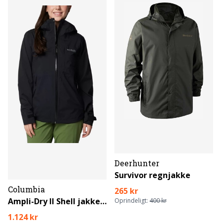
Deerhunter
Survivor regnjakke
Columbia
265 kr
Ampli-Dry II Shell jakke til damer
Oprindeligt:
400 kr
1.124 kr