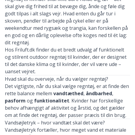
skal
give
dig
frihed
til
at
bevæge
dig,
ånde
og
føle
dig
godt
tilpas
i
alt
slags
vejr.
Hvad
enten
du
går
tur
i
skoven,
pendler
til
arbejde
på
cykel
eller
er
på
weekendtur
med
rygsæk
og
trangia,
kan
forskellen
på
en
god
og
en
dårlig
oplevelse
ofte
koges
ned
til
ét
lag:
dit
regntøj.
Hos
Friluft.
dk
finder
du
et
bredt
udvalg
af
funktionelt
og
stilrent
outdoor
regntøj
til
kvinder,
der
er
designet
til
det
danske
klima
og
til
kvinder,
der
vil
være
ude –
uanset
vejret.
Hvad
skal
du
overveje,
når
du
vælger
regntøj?
Det
vigtigste,
når
du
skal
vælge
regntøj,
er
at
finde
den
rette
balance
mellem
vandtæthed
,
åndbarhed
,
pasform
og
funktionalitet
.
Kvinder
har
forskellige
behov
afhængigt
af
aktivitet
og
årstid,
og
det
gælder
om
at
finde
det
regntøj,
der
passer
præcis
til
din
brug.
Vandsøjletryk –
hvor
vandtæt
skal
det
være?
Vandsøjletryk
fortæller,
hvor
meget
vand
et
materiale