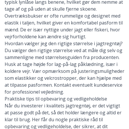
typisk lynlåse langs benene, hvilket gør dem nemme at
tage af og på uden at skulle fjerne skoene.
Overtræksbukser er ofte rummelige og designet med
elastik i taljen, hvilket giver en komfortabel pasform til
mænd. De er især nyttige under jagt eller fiskeri, hvor
vejrforholdene kan ændre sig hurtigt.
Hvordan vælger jeg den rigtige størrelse i jagtregntøj?
Du vælger den rigtige størrelse ved at måle dig selv og
sammenligne med størrelsesguiden fra producenten.
Husk at tage højde for lag-på-lag påklædning, især i
koldere vejr. Vær opmærksom på justeringsmuligheder
som elastikker og velcrostropper, der kan hjælpe med
at tilpasse pasformen. Kontakt eventuelt kundeservice
for professionel vejledning.
Praktiske tips til opbevaring og vedligeholdelse
Når du investerer i kvalitets jagtregntøj, er det vigtigt
at passe godt på det, så det holder længere og altid er
klar til brug. Her får du nogle praktiske råd til
opbevaring og vedligeholdelse, der sikrer, at dit