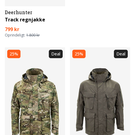
Deerhunter
Track regnjakke
799 kr
Oprindeligt:
1.800 kr
25%
Deal
25%
Deal