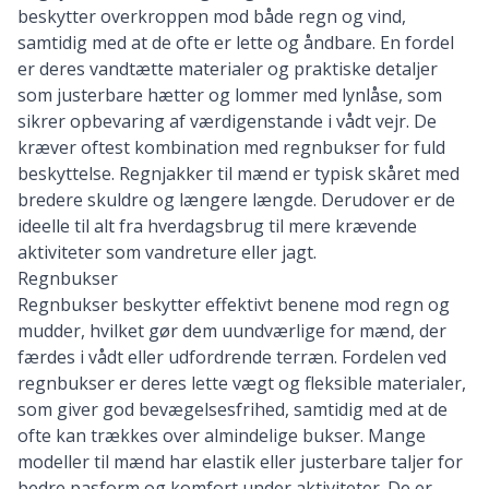
beskytter overkroppen mod både regn og vind,
samtidig med at de ofte er lette og åndbare. En fordel
er deres vandtætte materialer og praktiske detaljer
som justerbare hætter og lommer med lynlåse, som
sikrer opbevaring af værdigenstande i vådt vejr. De
kræver oftest kombination med regnbukser for fuld
beskyttelse. Regnjakker til mænd er typisk skåret med
bredere skuldre og længere længde. Derudover er de
ideelle til alt fra hverdagsbrug til mere krævende
aktiviteter som vandreture eller jagt.
Regnbukser
Regnbukser beskytter effektivt benene mod regn og
mudder, hvilket gør dem uundværlige for mænd, der
færdes i vådt eller udfordrende terræn. Fordelen ved
regnbukser er deres lette vægt og fleksible materialer,
som giver god bevægelsesfrihed, samtidig med at de
ofte kan trækkes over almindelige bukser. Mange
modeller til mænd har elastik eller justerbare taljer for
bedre pasform og komfort under aktiviteter. De er