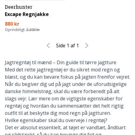
Deerhunter
Excape Regnjakke
880 kr
Oprindeligt:
2.200 kr
Side 1 af 1
Jagtregntøj til mænd – Din guide til tørre jagtture
Med det rette jagtregntøj er du sikret mod regn og
blæst, og du kan bevare fokus på jagten fremfor vejret.
Når du begiver dig ud på jagt under de uforudsigelige
danske himmelstrøg, skal du være forberedt på alt
slags vejr. Lær mere om de vigtigste egenskaber for
regntøj og hvordan du sammensætter det helt rigtig
outfit til at beskytte dig mod regn på jagtturen.
Hvilke egenskaber skal du overveje i regntøj?
Det er absolut essentielt, at tøjet er vandtæt, åndbart
og slidstærkt, så du kan bevæge dig frit og