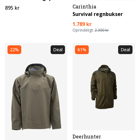
Carinthia
895 kr
Survival regnbukser
1.789 kr
Oprindeligt:
2.300 kr
22%
Deal
61%
Deal
Deerhunter