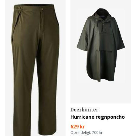
Deerhunter
Hurricane regnponcho
629 kr
Oprindeligt:
700 kr