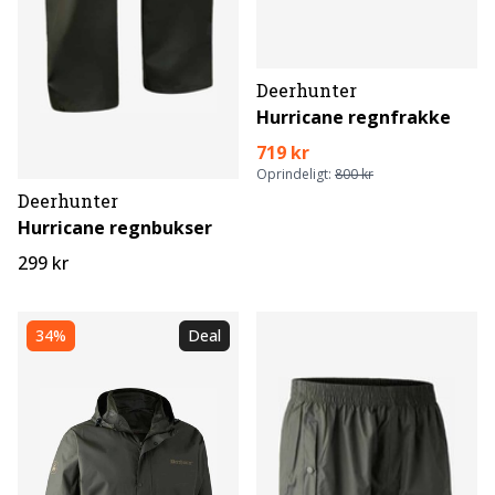
Deerhunter
Hurricane regnfrakke
719 kr
Oprindeligt:
800 kr
Deerhunter
Hurricane regnbukser
299 kr
34%
Deal