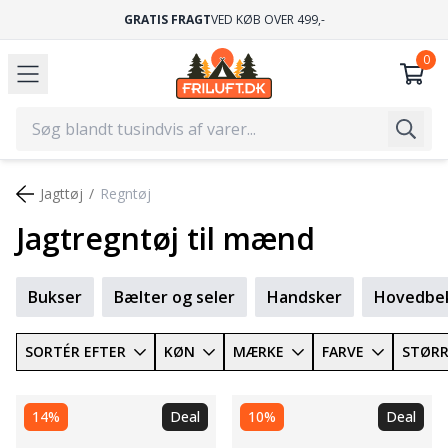
GRATIS FRAGT
VED KØB OVER 499,-
Jagttøj
Regntøj
Jagtregntøj til mænd
Bukser
Bælter og seler
Handsker
Hovedbe
SORTÉR EFTER
KØN
MÆRKE
FARVE
STØRR
14%
Deal
10%
Deal