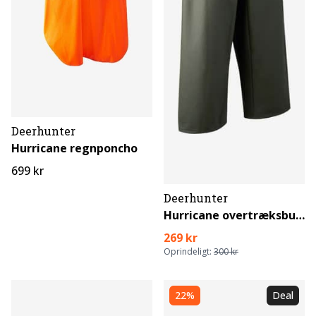
Deerhunter
Hurricane regnponcho
699 kr
Deerhunter
Hurricane overtræksbuks
269 kr
Oprindeligt:
300 kr
22%
Deal