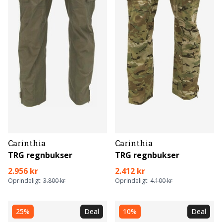
Carinthia
Carinthia
TRG regnbukser
TRG regnbukser
2.956 kr
2.412 kr
Oprindeligt:
3.800 kr
Oprindeligt:
4.100 kr
25%
Deal
10%
Deal