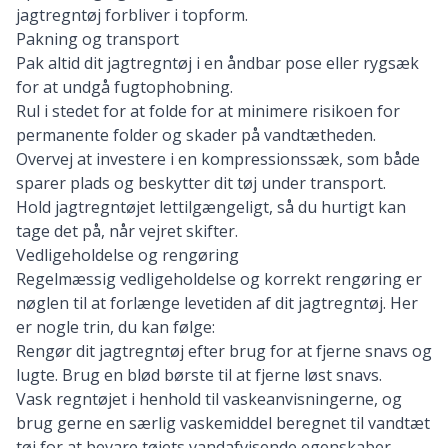
jagtregntøj forbliver i topform.
Pakning og transport
Pak altid dit jagtregntøj i en åndbar pose eller rygsæk
for at undgå fugtophobning.
Rul i stedet for at folde for at minimere risikoen for
permanente folder og skader på vandtætheden.
Overvej at investere i en kompressionssæk, som både
sparer plads og beskytter dit tøj under transport.
Hold jagtregntøjet lettilgængeligt, så du hurtigt kan
tage det på, når vejret skifter.
Vedligeholdelse og rengøring
Regelmæssig vedligeholdelse og korrekt rengøring er
nøglen til at forlænge levetiden af dit jagtregntøj. Her
er nogle trin, du kan følge:
Rengør dit jagtregntøj efter brug for at fjerne snavs og
lugte. Brug en blød børste til at fjerne løst snavs.
Vask regntøjet i henhold til vaskeanvisningerne, og
brug gerne en særlig vaskemiddel beregnet til vandtæt
tøj for at bevare tøjets vandafvisende egenskaber.