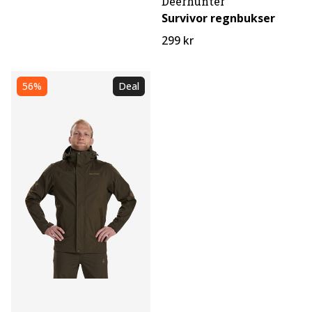
Deerhunter
Survivor regnbukser
299 kr
56%
Deal