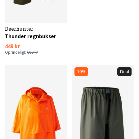
Deerhunter
Thunder regnbukser
449 kr
Oprindeligt:
600 kr
10%
Deal