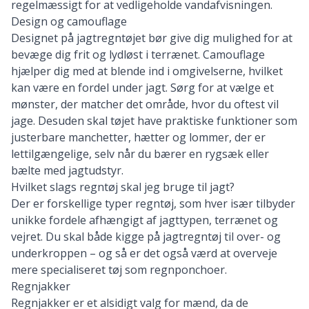
regelmæssigt for at vedligeholde vandafvisningen.
Design og camouflage
Designet på jagtregntøjet bør give dig mulighed for at
bevæge dig frit og lydløst i terrænet. Camouflage
hjælper dig med at blende ind i omgivelserne, hvilket
kan være en fordel under jagt. Sørg for at vælge et
mønster, der matcher det område, hvor du oftest vil
jage. Desuden skal tøjet have praktiske funktioner som
justerbare manchetter, hætter og lommer, der er
lettilgængelige, selv når du bærer en rygsæk eller
bælte med jagtudstyr.
Hvilket slags regntøj skal jeg bruge til jagt?
Der er forskellige typer regntøj, som hver især tilbyder
unikke fordele afhængigt af jagttypen, terrænet og
vejret. Du skal både kigge på jagtregntøj til over- og
underkroppen – og så er det også værd at overveje
mere specialiseret tøj som regnponchoer.
Regnjakker
Regnjakker er et alsidigt valg for mænd, da de