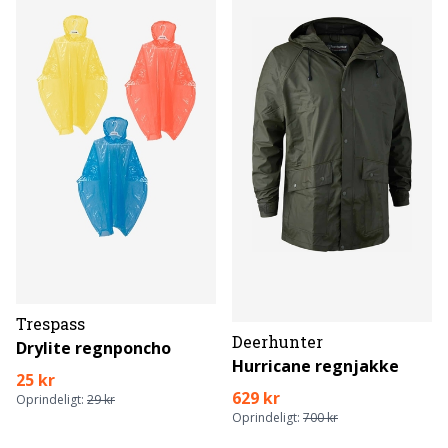
Trespass
Deerhunter
Drylite regnponcho
Hurricane regnjakke
25 kr
629 kr
Oprindeligt:
29 kr
Oprindeligt:
700 kr