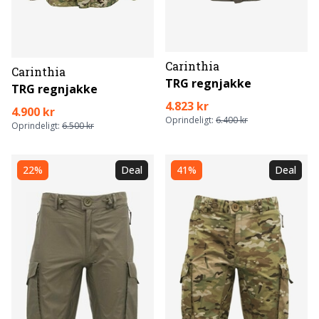
Carinthia
Carinthia
TRG regnjakke
TRG regnjakke
4.823 kr
4.900 kr
Oprindeligt:
6.400 kr
Oprindeligt:
6.500 kr
22%
Deal
41%
Deal