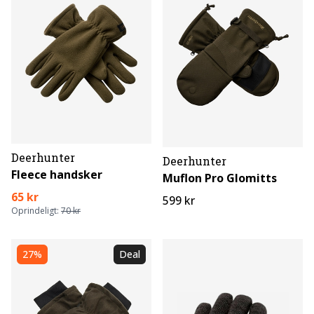
Deerhunter
Deerhunter
Fleece handsker
Muflon Pro Glomitts
65 kr
599 kr
Oprindeligt:
70 kr
27%
Deal