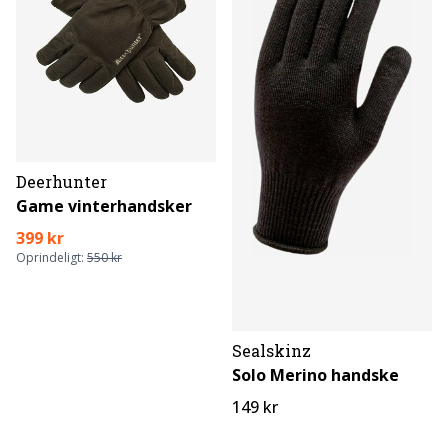
Deerhunter
Game vinterhandsker
399 kr
Oprindeligt:
550 kr
Sealskinz
Solo Merino handske
149 kr