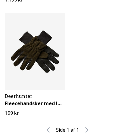
Deerhunter
Fleecehandsker med læder
199 kr
Side 1 af 1