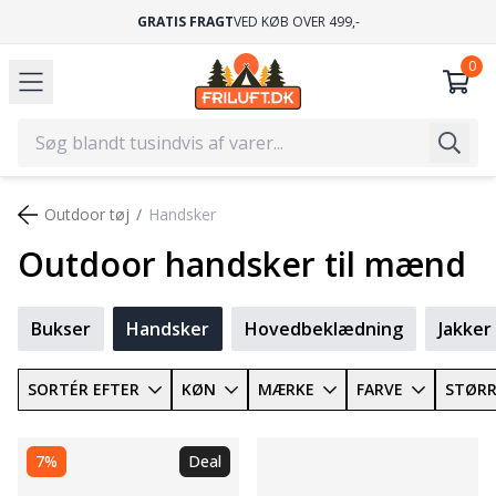
GRATIS FRAGT
VED KØB OVER 499,-
Outdoor tøj
Handsker
Outdoor handsker til mænd
Bukser
Handsker
Hovedbeklædning
Jakker
SORTÉR EFTER
KØN
MÆRKE
FARVE
STØRR
7%
Deal