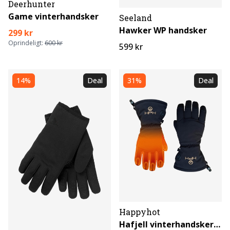
Deerhunter
Game vinterhandsker
Seeland
Hawker WP handsker
299 kr
Oprindeligt:
600 kr
599 kr
14%
Deal
31%
Deal
Happyhot
Hafjell vinterhandsker med varme