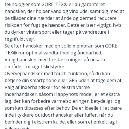
teknologier som GORE-TEX® er du garanteret
handsker, der holder vand og vind ude, samtidig med at
de tillader dine hænder at ånde og dermed reducere
risikoen for fugtige hænder. Dette er især vigtigt, hvis
du dyrker vintersport eller tager på vandreture i
regnfuldt vejr.
Se efter handsker med en solid membran som GORE-
TEX® for optimal vandtæthed og åndbarhed.
Vælg handsker med forstærkninger på udsatte
områder for øget slidstyrke.
Overvej handsker med touch-funktion, så du kan
betjene din smartphone eller GPS uden at tage dem af.
Valg af inderhandsker for ekstra varme
Inderhandsker, såsom
Happyhots model
, er et ekstra
lag, der kan forbedre varmeisoleringen betydeligt, og
som kan tilpasses efter behov. De er ideelle til at bære
inde i tykkere outdoorhandsker eller luffer, når du
befinder dig i ekstrem kulde, eller som et enkelt lag i
mildere vejr.