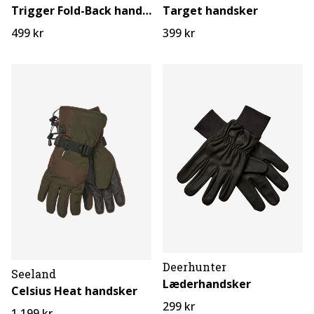
Trigger Fold-Back handsker
Target handsker
499 kr
399 kr
Deerhunter
Seeland
Læderhandsker
Celsius Heat handsker
299 kr
1.199 kr