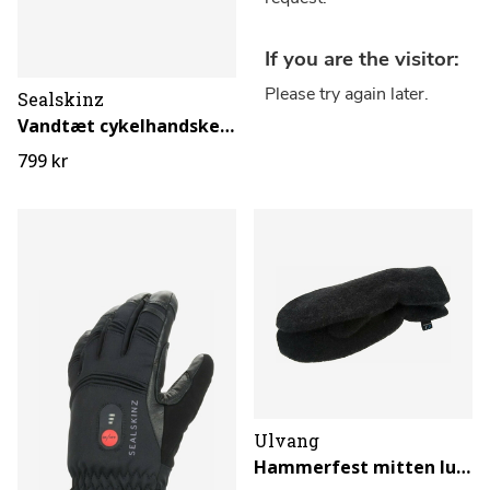
Sealskinz
Vandtæt cykelhandske til ekstrem kulde
799 kr
Ulvang
Hammerfest mitten luffer