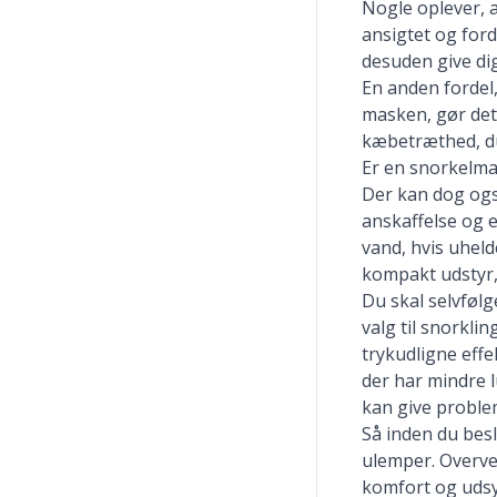
Nogle oplever, 
ansigtet og for
desuden give dig
En anden fordel,
masken, gør det
kæbetræthed, du
Er en snorkelmas
Der kan dog også
anskaffelse og 
vand, hvis uheld
kompakt udstyr,
Du skal selvfølg
valg til snorkli
trykudligne effe
der har mindre l
kan give proble
Så inden du besl
ulemper. Overvej
komfort og udsy