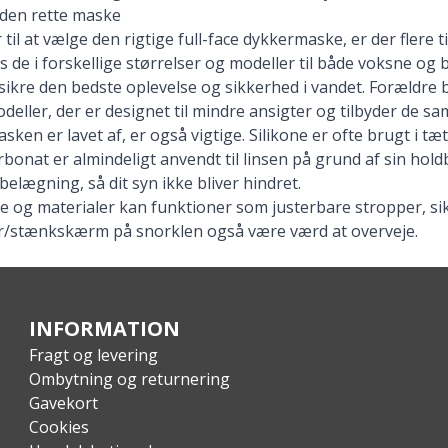
 den rette maske
il at vælge den rigtige full-face dykkermaske, er der flere ti
s de i forskellige størrelser og modeller til både voksne og bø
at sikre den bedste oplevelse og sikkerhed i vandet. Foræl
deller, der er designet til mindre ansigter og tilbyder de
sken er lavet af, er også vigtige. Silikone er ofte brugt i 
bonat er almindeligt anvendt til linsen på grund af sin hol
belægning, så dit syn ikke bliver hindret.
se og materialer kan funktioner som justerbare stropper, s
r/stænkskærm på snorklen også være værd at overveje.
INFORMATION
Fragt og levering
Ombytning og returnering
Gavekort
Cookies