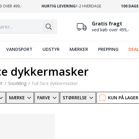
B OVER 499,-
HURTIG LEVERING
1-2 HVERDAGE
100 DAGE
Gratis fragt
ved køb over 499,-
VANDSPORT
UDSTYR
MÆRKER
PREPPING
DEAL
ace dykkermasker
rt
Snorkling
Full-face dykkermasker
MÆRKE
FARVE
STØRRELSE
KUN PÅ LAGER