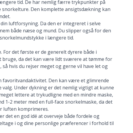
længere tid. De har nemlig færre trykpunkter på
ge snorkelture. Den komplette ansigtsdækning kan
ndet.
din luftforsyning. Da den er integreret i selve
ennem både næse og mund. Du slipper også for den
snorkelmundstykke i længere tid.
For det første er de generelt dyrere både i
t bruge, da det kan være lidt sværere at tømme for
 så hvis du rejser meget og gerne vil have let og
n favoritvandaktivitet. Den kan være et glimrende
te valg. Under dykning er det nemlig vigtigt at kunne
r meget lettere at trykudligne med en mindre maske,
end 1-2 meter med en full-face snorkelmaske, da det
r luften komprimeres.
 er det en god idé at overveje både fordele og
ltage i og dine personlige præferencer i forhold til