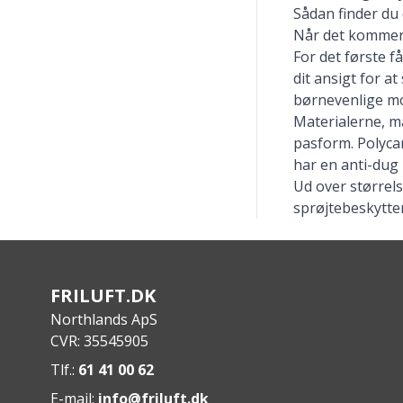
Sådan finder du
Når det kommer t
For det første få
dit ansigt for 
børnevenlige mo
Materialerne, ma
pasform. Polycar
har en anti-dug 
Ud over størrel
sprøjtebeskytte
FRILUFT.DK
Northlands ApS
CVR: 35545905
Tlf.:
61 41 00 62
E-mail:
info@friluft.dk