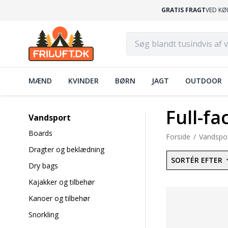
GRATIS FRAGT
VED KØ
MÆND
KVINDER
BØRN
JAGT
OUTDOOR
Full-f
Vandsport
Boards
Forside
Vandspo
Dragter og beklædning
SORTÉR EFTER
Dry bags
Kajakker og tilbehør
Kanoer og tilbehør
Snorkling