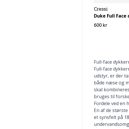
Cressi
Duke Full Fac
600 kr
Full-face dykker
Full-face dykke
udstyr, er der 
både næse og mun
skal kombinere
bruges til forsk
Fordele ved en 
En af de største
et synsfelt på 1
undervandsomgive