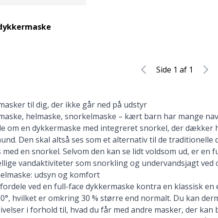
e dykkermaske
Side 1 af 1
masker til dig, der ikke går ned på udstyr
rmaske, helmaske, snorkelmaske – kært barn har mange navn
tale om en dykkermaske med integreret snorkel, der dækker 
d. Den skal altså ses som et alternativ til
de traditionell
s
med en snorkel
. Selvom den kan se lidt voldsom ud, er en 
ellige vandaktiviteter som snorkling og undervandsjagt ved 
helmaske: udsyn og komfort
 fordele ved en full-face dykkermaske kontra en klassisk en e
80°, hvilket er omkring 30 % større end normalt. Du kan der
lser i forhold til, hvad du får med andre masker, der kan b