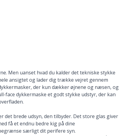
e. Men uanset hvad du kalder det tekniske stykke
hele ansigtet og lader dig trække vejret gennem
e dykkermasker
, der kun dækker øjnene og næsen, og
full-face dykkermaske et godt stykke udstyr, der kan
overfladen.
r det brede udsyn, den tilbyder. Det store glas giver
med få et endnu bedre kig på dine
egrænse særligt dit perifere syn.