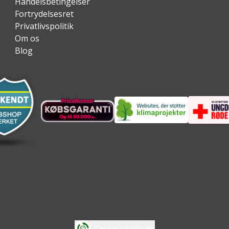
Handelsbetingelser
Fortrydelsesret
Privatlivspolitik
Om os
Blog
Cookieindstillinger