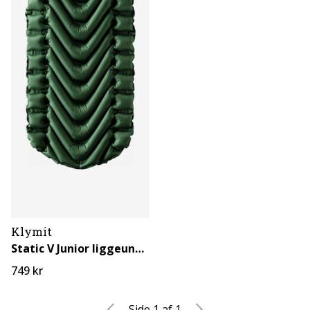
Klymit
Static V Junior liggeunderlag
749 kr
Side 1 af 1