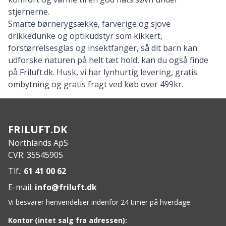
stjernerne.
Smarte børnerygsække
,
farverige og sjove
drikkedunke
og optikudstyr som kikkert,
forstørrelsesglas og insektfanger, så dit barn kan
udforske naturen på helt tæt hold, kan du også finde
på Friluft.dk. Husk, vi har lynhurtig levering, gratis
ombytning og gratis fragt ved køb over 499kr.
FRILUFT.DK
Northlands ApS
CVR: 35545905
Tlf.:
61 41 00 62
E-mail:
info@friluft.dk
Vi besvarer henvendelser indenfor 24 timer på hverdage.
Kontor (intet salg fra adressen):