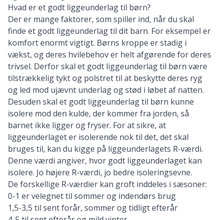
Hvad er et godt liggeunderlag til børn?
Der er mange faktorer, som spiller ind, når du skal
finde et godt liggeunderlag til dit barn. For eksempel er
komfort enormt vigtigt. Børns kroppe er stadig i
vækst, og deres hvilebehov er helt afgørende for deres
trivsel. Derfor skal et godt liggeunderlag til børn være
tilstrækkelig tykt og polstret til at beskytte deres ryg
og led mod ujævnt underlag og stød i løbet af natten.
Desuden skal et godt liggeunderlag til børn kunne
isolere mod den kulde, der kommer fra jorden, så
barnet ikke ligger og fryser. For at sikre, at
liggeunderlaget er isolerende nok til det, det skal
bruges til, kan du kigge på liggeunderlagets R-værdi.
Denne værdi angiver, hvor godt liggeunderlaget kan
isolere. Jo højere R-værdi, jo bedre isoleringsevne.
De forskellige R-værdier kan groft inddeles i sæsoner:
0-1 er velegnet til sommer og indendørs brug
1,5-3,5 til sent forår, sommer og tidligt efterår
4-5 til sent efterår og mild vinter