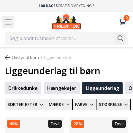
-2 HVERDAGE
100 DAGES
GRATIS OMBYT
Udstyr til børn
Liggeunderlag
Liggeunderlag til børn
Drikkedunke
Hængekøjer
Liggeunderlag
O
SORTÉR EFTER
MÆRKE
FARVE
STØRRELSE
40%
Deal
28%
Deal