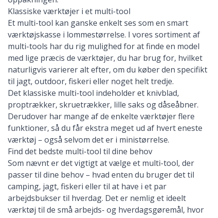
Klassiske værktøjer i et multi-tool
Et multi-tool kan ganske enkelt ses som en smart
værktøjskasse i lommestørrelse. I vores sortiment af
multi-tools har du rig mulighed for at finde en model
med lige præcis de værktøjer, du har brug for, hvilket
naturligvis varierer alt efter, om du køber den specifikt
til jagt, outdoor, fiskeri eller noget helt tredje.
Det klassiske multi-tool indeholder et knivblad,
proptrækker, skruetrækker, lille saks og dåseåbner.
Derudover har mange af de enkelte værktøjer flere
funktioner, så du får ekstra meget ud af hvert eneste
værktøj – også selvom det er i ministørrelse.
Find det bedste multi-tool til dine behov
Som nævnt er det vigtigt at vælge et multi-tool, der
passer til dine behov – hvad enten du bruger det til
camping, jagt, fiskeri eller til at have i et par
arbejdsbukser til hverdag. Det er nemlig et ideelt
værktøj til de små arbejds- og hverdagsgøremål, hvor