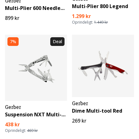
Gerber
Multi-Plier 800 Legend
Multi-Plier 600 Needlenose
1.299 kr
899 kr
Oprindeligt:
1.449 kr
7%
Deal
Gerber
Gerber
Dime Multi-tool Red
Suspension NXT Multi-Tool
269 kr
438 kr
Oprindeligt:
469 kr