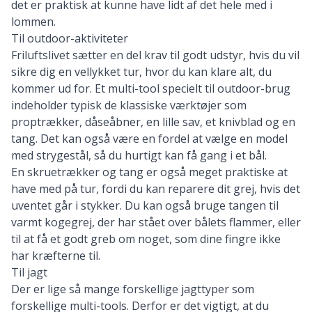
det er praktisk at kunne have lidt af det hele med i
lommen.
Til outdoor-aktiviteter
Friluftslivet sætter en del krav til godt udstyr, hvis du vil
sikre dig en vellykket tur, hvor du kan klare alt, du
kommer ud for. Et multi-tool specielt til outdoor-brug
indeholder typisk de klassiske værktøjer som
proptrækker, dåseåbner, en lille sav, et knivblad og en
tang. Det kan også være en fordel at vælge en model
med strygestål, så du hurtigt kan få gang i et bål.
En skruetrækker og tang er også meget praktiske at
have med på tur, fordi du kan reparere dit grej, hvis det
uventet går i stykker. Du kan også bruge tangen til
varmt kogegrej, der har stået over bålets flammer, eller
til at få et godt greb om noget, som dine fingre ikke
har kræfterne til.
Til jagt
Der er lige så mange forskellige jagttyper som
forskellige multi-tools. Derfor er det vigtigt, at du