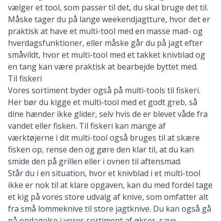
vælger et tool, som passer til det, du skal bruge det til.
Måske tager du på lange weekendjagtture, hvor det er
praktisk at have et multi-tool med en masse mad- og
hverdagsfunktioner, eller måske går du på jagt efter
småvildt, hvor et multi-tool med et takket knivblad og
en tang kan være praktisk at bearbejde byttet med.
Til fiskeri
Vores sortiment byder også på multi-tools til fiskeri.
Her bør du kigge et multi-tool med et godt greb, så
dine hænder ikke glider, selv hvis de er blevet våde fra
vandet eller fisken. Til fiskeri kan mange af
værktøjerne i dit multi-tool også bruges til at skære
fisken op, rense den og gøre den klar til, at du kan
smide den på grillen eller i ovnen til aftensmad.
Står du i en situation, hvor et knivblad i et multi-tool
ikke er nok til at klare opgaven, kan du med fordel tage
et kig på vores store udvalg af
knive
, som omfatter alt
fra små lommeknive til
store jagtknive
. Du kan også gå
på opdagelse i vores sortiment af
økser
, save