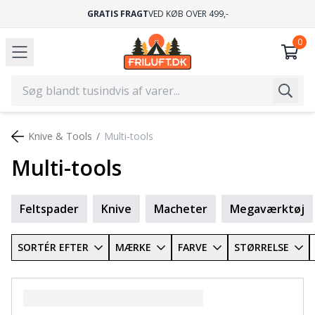
GRATIS FRAGT
VED KØB OVER 499,-
Knive & Tools
Multi-tools
Multi-tools
Feltspader
Knive
Macheter
Megaværktøj
SORTÉR EFTER
MÆRKE
FARVE
STØRRELSE