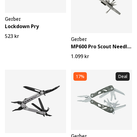
Gerber
Lockdown Pry
523 kr
Gerber
MP600 Pro Scout Needlenose SS
1.099 kr
17%
Deal
Gerber