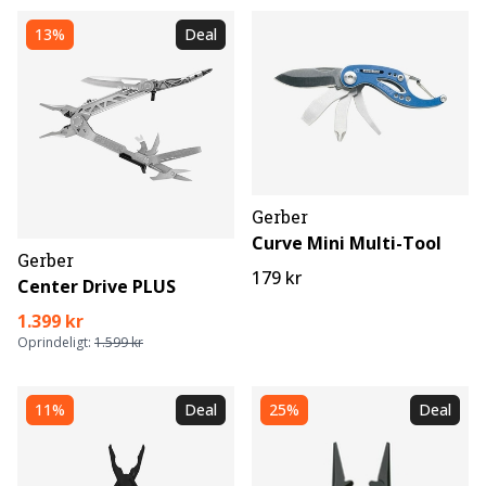
13%
Deal
Gerber
Curve Mini Multi-Tool
Gerber
179 kr
Center Drive PLUS
1.399 kr
Oprindeligt:
1.599 kr
11%
Deal
25%
Deal