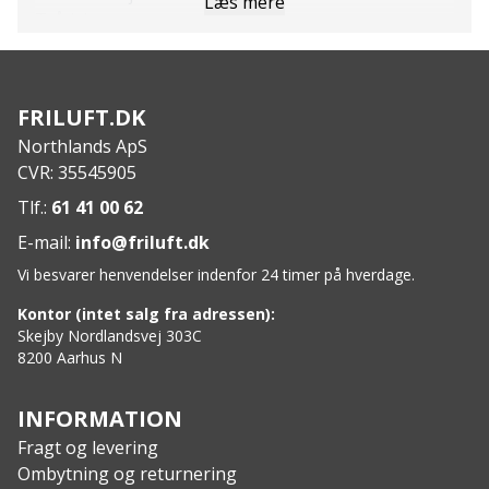
Læs mere
Trådskærer
Plain edge blade
Detailpakkeåbner
Saks
FRILUFT.DK
Mellem flad driver
Northlands ApS
Crosshead driver
CVR: 35545905
Flaskeåbner
Pincet
Tlf.:
61 41 00 62
Fil
E-mail:
info@friluft.dk
Begrænset livstidsgaranti
Vi besvarer henvendelser indenfor 24 timer på hverdage.
Specs
:
Mål: 6,9cm (lukket), 11cm (åben)
Kontor (intet salg fra adressen):
Vægt: 65g
Skejby Nordlandsvej 303C
8200 Aarhus N
Materiale: Rustfrit stål
INFORMATION
Fragt og levering
Ombytning og returnering