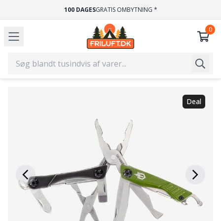
100 DAGES
GRATIS OMBYTNING *
Deal