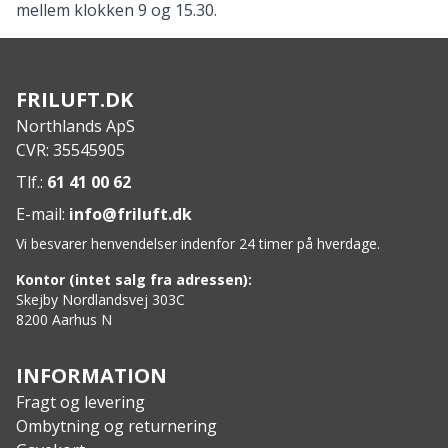
mellem klokken 9 og 15.30.
FRILUFT.DK
Northlands ApS
CVR: 35545905
Tlf.:
61 41 00 62
E-mail:
info@friluft.dk
Vi besvarer henvendelser indenfor 24 timer på hverdage.
Kontor (intet salg fra adressen):
Skejby Nordlandsvej 303C
8200 Aarhus N
INFORMATION
Fragt og levering
Ombytning og returnering