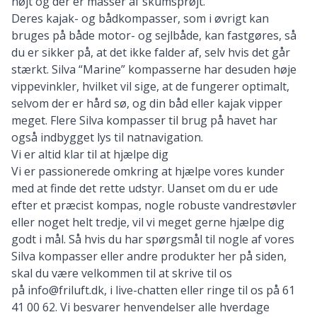
højt og der er masser af skumsprøjt.
Deres kajak- og bådkompasser, som i øvrigt kan
bruges på både motor- og sejlbåde, kan fastgøres, så
du er sikker på, at det ikke falder af, selv hvis det går
stærkt. Silva “Marine” kompasserne har desuden høje
vippevinkler, hvilket vil sige, at de fungerer optimalt,
selvom der er hård sø, og din båd eller kajak vipper
meget. Flere Silva kompasser til brug på havet har
også indbygget lys til natnavigation.
Vi er altid klar til at hjælpe dig
Vi er passionerede omkring at hjælpe vores kunder
med at finde det rette udstyr. Uanset om du er ude
efter et
præcist kompas
, nogle
robuste vandrestøvler
eller noget helt tredje, vil vi meget gerne hjælpe dig
godt i mål. Så hvis du har spørgsmål til nogle af vores
Silva kompasser eller andre produkter her på siden,
skal du være velkommen til at skrive til os
på
info@friluft.dk
, i live-chatten eller ringe til os på
61
41 00 62
. Vi besvarer henvendelser alle hverdage