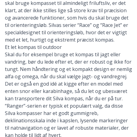
skal bruge kompasset til almindeligt friluftsliv, er det
klart, at der ikke stilles lige så store krav til præcision
og avancerede funktioner, som hvis du skal bruge det
til orienteringsløb. Silvas serier “Race” og “Race Jet” er
specialdesignet til orienteringsløb, hvor det er vigtigt
med et let, hurtigt og ekstremt præcist kompas.
Et let kompas til outdoor
Skal du for eksempel bruge et kompas til jagt eller
vandring, bør du lede efter et, der er robust og ikke for
tungt. Nem håndtering og et kompakt design er nemlig
alfa og omega, når du skal vælge jagt- og vandregrej.
Det er også en god idé at kigge efter en model med
enten snor eller karabinhage, så du let og ubesværet
kan transportere dit Silva kompas, når du er på tur.
“Ranger”-serien er typisk et populært valg, da disse
Silva kompasser har et godt gummigreb,
deklinationsskala inde i kapslen, lysende markeringer
til natnavigation og er lavet af robuste materialer, der
kan holde til lidt af hvert.