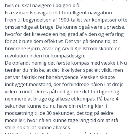
hvis du skal navigere i bølgen blå.
Fra sømandsnavigation til intelligent navigation
Frem til begyndelsen af 1900-tallet var kompasser ofte
omstændige at bruge. De kunne også være upræcise,
hvorfor det krævede en høj grad af viden og erfaring
for at bruge dem effektivt. Det var på denne tid, at
brødrene Björn, Alvar og Arvid Kjellström skabte en
revolution inden for kompasdesign.
De opfandt nemlig det første kompas med væske i. Nu
tænker du måske, at det ikke lyder specielt vildt, men
det var faktisk ret banebrydende. Væsken skabte
indbygget modstand, der forhindrede nålen i at dreje
videre rundt. Deres påfund gjorde det hurtigere og
nemmere at bruge og aflæse et kompas. På bare 4
sekunder kunne du nu have din retning klar, i
modsætning til de 30 sekunder, det tog på ældre
modeller, hvor nålen kunne tage lang tid om at stå
stille nok til at kunne aflæses.