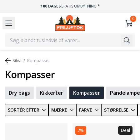
GRATIS FRAGT
VED KØB OVER 499,-
Silva
Kompasser
Kompasser
Dry bags
Kikkerter
Kompasser
Pandelampe
SORTÉR EFTER
MÆRKE
FARVE
STØRRELSE
7%
Deal