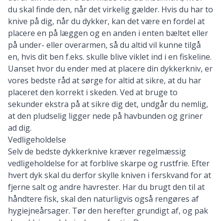
du skal finde den, når det virkelig gælder. Hvis du har to
knive på dig, når du dykker, kan det være en fordel at
placere en på læggen og en anden i enten bæltet eller
på under- eller overarmen, så du altid vil kunne tilgå
en, hvis dit ben f.eks. skulle blive viklet ind i en fiskeline.
Uanset hvor du ender med at placere din dykkerkniv, er
vores bedste råd at sørge for altid at sikre, at du har
placeret den korrekt i skeden. Ved at bruge to
sekunder ekstra på at sikre dig det, undgår du nemlig,
at den pludselig ligger nede på havbunden og griner
ad dig.
Vedligeholdelse
Selv de bedste dykkerknive kræver regelmæssig
vedligeholdelse for at forblive skarpe og rustfrie. Efter
hvert dyk skal du derfor skylle kniven i ferskvand for at
fjerne salt og andre havrester. Har du brugt den til at
håndtere fisk, skal den naturligvis også rengøres af
hygiejneårsager. Tør den herefter grundigt af, og pak