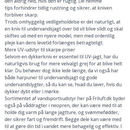
den aldrig ned, hvis den er fugtig. De nemme
tips forhindrer tidlig rustning og sikrer, at kniven
forbliver skarp.
Trods omhyggelig vedligeholdelse er det naturligt, at
en kniv til undervandsjagt over tid vil blive slidt og skal
skiftes ud med en nyere model, men med ordentlig
pleje kan dens levetid forlænges betragteligt.
Mere UV-udstyr til skarpe priser
Selvom en dykkerkniv er essentiel til UV-jagt, har du
naturligvis brug for mere velvalgt grej for at blive helt
klar. Du behøver dog ikke lede længe, da vi også har
både
harpuner til undervandsjagt
og
gode
undervandslygter
, så du kan se, hvad du laver, hvis du
dykker dybt eller i mørke.
Sortimentet af vandsportsudstyr her på Friluft.dk byder
også på
våddragter i neopren
, der kan være med til at
holde dig varm på lange jagtture, og
svømmefødder,
der sikrer fart
og fremdrift. Begge dele kan være med
til at gøre din tid i vandet mere behagelig og effektiv. I