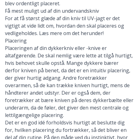
blev ordentligt placeret.
Få mest muligt ud af din undervandskniv
For at få størst glæde af din kniv til UV-jagt er det
vigtigt at vide lidt om, hvordan den skal placeres og
vedligeholdes. Læs mere om det herunder!
Placering
Placeringen af din dykkerkniv eller -knive er
altafgørende. De skal nemlig være lette at tilgå hurtigt,
hvis behovet skulle opstå. Mange dykkere bærer
derfor kniven på benet, da det er en intuitiv placering,
der giver hurtig adgang. Andre foretrækker
overarmen, så de kan trække kniven hurtigt, mens de
håndterer andet udstyr. Der er også dem, der
foretrækker at bære kniven på deres dykkerbælte eller
underarm, da de føler, det giver den mest centrale og
lettilgængelige placering.
Det er en god idé forholdsvis hurtigt at beslutte dig
for, hvilken placering du fortrækker, så det bliver en
del af din rutine. På den måde ved du instinktivt, hvor