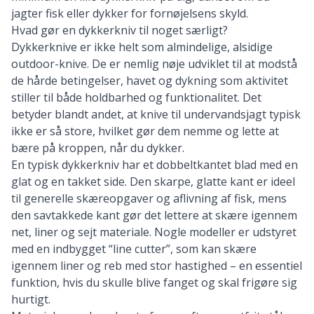
jagter fisk eller dykker for fornøjelsens skyld.
Hvad gør en dykkerkniv til noget særligt?
Dykkerknive er ikke helt som almindelige,
alsidige
outdoor-knive
. De er nemlig nøje udviklet til at modstå
de hårde betingelser, havet og dykning som aktivitet
stiller til både holdbarhed og funktionalitet. Det
betyder blandt andet, at knive til undervandsjagt typisk
ikke er så store, hvilket gør dem nemme og lette at
bære på kroppen, når du dykker.
En typisk dykkerkniv har et dobbeltkantet blad med en
glat og en takket side. Den skarpe, glatte kant er ideel
til generelle skæreopgaver og aflivning af fisk, mens
den savtakkede kant gør det lettere at skære igennem
net, liner og sejt materiale. Nogle modeller er udstyret
med en indbygget “line cutter”, som kan skære
igennem liner og reb med stor hastighed – en essentiel
funktion, hvis du skulle blive fanget og skal frigøre sig
hurtigt.