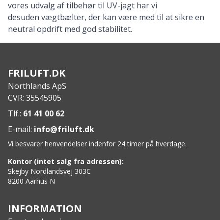
vores udvalg af
tilbehør til UV-jagt
har vi
desuden vægtbælter, der kan være med til at sikre en
neutral opdrift med god stabilitet.
FRILUFT.DK
Northlands ApS
CVR: 35545905
Tlf.:
61 41 00 62
E-mail:
info@friluft.dk
Vi besvarer henvendelser indenfor 24 timer på hverdage.
Kontor (intet salg fra adressen):
Skejby Nordlandsvej 303C
8200 Aarhus N
INFORMATION