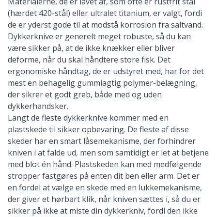
Materialerne, de er lavet af, som ofte er rustfrit stål
(hærdet 420-stål) eller ultralet titanium, er valgt, fordi
de er yderst gode til at modstå korrosion fra saltvand.
Dykkerknive er generelt meget robuste, så du kan
være sikker på, at de ikke knækker eller bliver
deforme, når du skal håndtere store fisk. Det
ergonomiske håndtag, de er udstyret med, har for det
mest en behagelig gummiagtig polymer-belægning,
der sikrer et godt greb, både med og uden
dykkerhandsker.
Langt de fleste dykkerknive kommer med en
plastskede til sikker opbevaring. De fleste af disse
skeder har en smart låsemekanisme, der forhindrer
kniven i at falde ud, men som samtidigt er let at betjene
med blot én hånd. Plastskeden kan med medfølgende
stropper fastgøres på enten dit ben eller arm. Det er
en fordel at vælge en skede med en lukkemekanisme,
der giver et hørbart klik, når kniven sættes i, så du er
sikker på ikke at miste din dykkerkniv, fordi den ikke