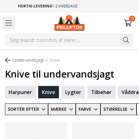
GRATIS FRAGT
VED KØB OVER 499,-
Undervandsjagt
Knive
Knive til undervandsjagt
Harpuner
Knive
Lygter
Tilbehør
Våddra
SORTÉR EFTER
MÆRKE
FARVE
STØRRELSE