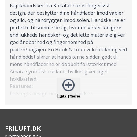
Kajakhandsker fra Kokatat har et fingerløst
design, der beskytter dine håndflader imod vabler
og slid, og håndryggen imod solen. Handskerne er
perfekte til sommerbrug, hvor de virker køligere
end lukkede handsker, og det lette materiale giver
god åndbarhed og fingernemhed på
padlen/pagajen. En Hook & Loop velcrolukning ved
håndleddet sikrer at handskerne sidder godt til,
mens håndfladerne er dobbelt forstærket med
Amara syntetisk ruskind, hvilket giver øget
holdbarhed.
Features:
Letvægts design uden fingerspidser
Læs mere
Elastisk nylon/spandex på håndryggen
Dobbelt Amara forstærkning i håndfladerne
Ekstra beskyttelse ved tommel- og pegefinger
Hook & Loop velcrolukning ved håndleddet
FRILUFT.DK
Specs:
Northlands ApS