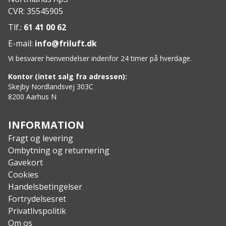
Materiale: nylon/spandex
CVR: 35545905
Forstærkning: Amara syntetisk ruskind
Tlf.:
61 41 00 62
E-mail:
info@friluft.dk
Vi besvarer henvendelser indenfor 24 timer på hverdage.
Kontor (intet salg fra adressen):
Skejby Nordlandsvej 303C
8200 Aarhus N
INFORMATION
Fragt og levering
Ombytning og returnering
Gavekort
Cookies
Handelsbetingelser
Fortrydelsesret
Privatlivspolitik
Om os