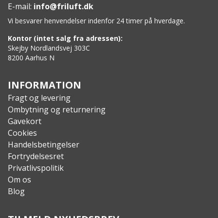
Længde: 26,9 cm
E-mail:
info@friluft.dk
Bladlængde: 12,3 cm
Vi besvarer henvendelser indenfor 24 timer på hverdage.
Bladtype: Drop Point delvist savtakket
Materiale (blad): 420HC Rustfri stål
Kontor (intet salg fra adressen):
Materiale (skaft): Glasforstærket nylon med TPV
Skejby Nordlandsvej 303C
8200 Aarhus N
behandling
Materiale (skede): Ballistisk nylon med
brandhæmmende behandling
INFORMATION
Vægt: 330 g
Fragt og levering
Vægt med skede: 680 g
Ombytning og returnering
Gavekort
Cookies
Handelsbetingelser
Fortrydelsesret
Privatlivspolitik
Om os
Blog