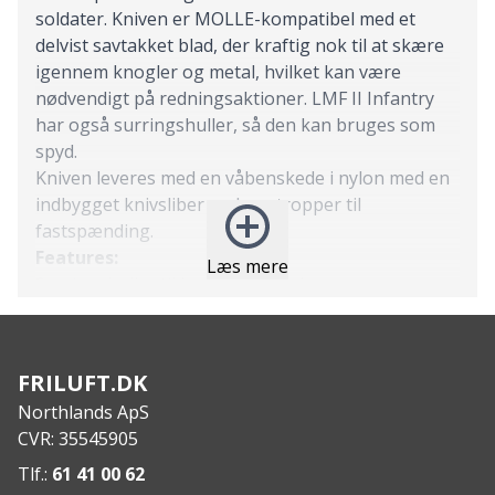
soldater. Kniven er MOLLE-kompatibel med et
delvist savtakket blad, der kraftig nok til at skære
igennem knogler og metal, hvilket kan være
nødvendigt på redningsaktioner. LMF II Infantry
har også surringshuller, så den kan bruges som
spyd.
Kniven leveres med en våbenskede i nylon med en
indbygget knivsliber og benstropper til
fastspænding.
Features:
Læs mere
Surringshuller til brug som spyd
Robust og alsidigt overlevelsesværktøj
MOLLE kompatibel
Skede med indbygget knivsliber og benstropper
FRILUFT.DK
medfølger
Northlands ApS
Fremstillet i USA
CVR: 35545905
Begrænset levetidsgaranti
Specs:
Tlf.:
61 41 00 62