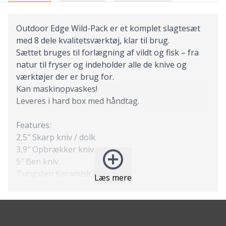
Outdoor Edge Wild-Pack er et komplet slagtesæt
med 8 dele kvalitetsværktøj, klar til brug.
Sættet bruges til forlægning af vildt og fisk – fra
natur til fryser og indeholder alle de knive og
værktøjer der er brug for.
Kan maskinopvaskes!
Leveres i hard box med håndtag.
Features:
2,5″ Skarp kniv / dolk
3,9″ Opbrækker kniv
5″ Ben kniv
Tungsten Keramisk knivsliber
Læs mere
6,0″ Ben sav (krom coatet)
Ribbenspreder
Handsker
Hard box