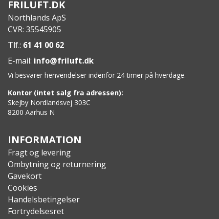
FRILUFT.DK
Specs:
Northlands ApS
Stål: 420J2 rustfrit
CVR: 35545905
Skæfte: Nonslip gummiarmeret med Elk Horn
indlæg
Tlf.:
61 41 00 62
Totalvægt: 1,2 kg
E-mail:
info@friluft.dk
Vi besvarer henvendelser indenfor 24 timer på hverdage.
Kontor (intet salg fra adressen):
Skejby Nordlandsvej 303C
8200 Aarhus N
INFORMATION
Fragt og levering
Ombytning og returnering
Gavekort
Cookies
Handelsbetingelser
Fortrydelsesret