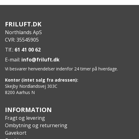
helst, når du vil have enestående komfort – når
som helst og hvor som helst
Responsible Wool Standard (RWS) certificeret
FRILUFT.DK
Merinould
Northlands ApS
Specs
:
CVR: 35545905
Materiale: Yderlag: 80% Uld – Merino, 20%
Polyamid, Indvendig: 100% Polyester
Tlf.:
61 41 00 62
E-mail:
info@friluft.dk
Vi besvarer henvendelser indenfor 24 timer på hverdage.
Kontor (intet salg fra adressen):
Skejby Nordlandsvej 303C
8200 Aarhus N
INFORMATION
Fragt og levering
Ombytning og returnering
Gavekort