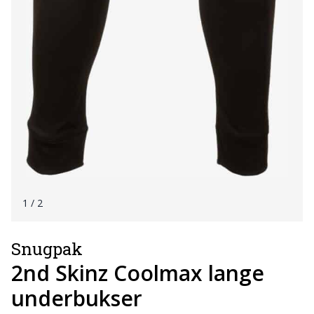
1
/ 2
Snugpak
2nd Skinz Coolmax lange
underbukser