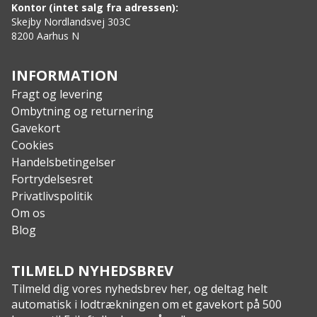
Specs
:
Kontor (intet salg fra adressen):
Vægt: 260 g
Skejby Nordlandsvej 303C
8200 Aarhus N
Yderstof: Coolmax 94% Polyester / 6% Elastin
INFORMATION
Fragt og levering
Ombytning og returnering
Gavekort
Cookies
Handelsbetingelser
Fortrydelsesret
Privatlivspolitik
Om os
Blog
TILMELD NYHEDSBREV
Tilmeld dig vores nyhedsbrev her, og deltag helt
automatisk i lodtrækningen om et gavekort på 500