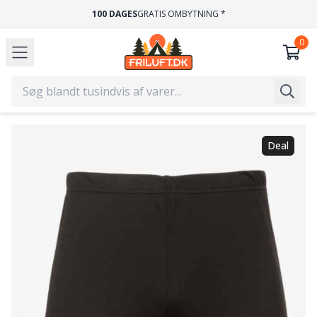
100 DAGES
GRATIS OMBYTNING *
Deal