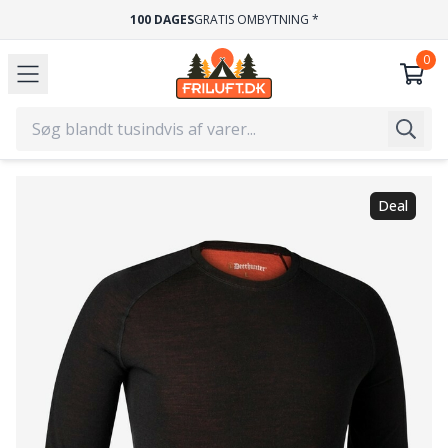
100 DAGES
GRATIS OMBYTNING *
Deal