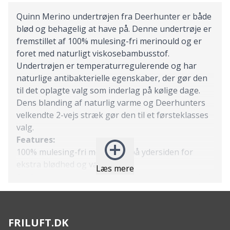
Quinn Merino undertrøjen fra Deerhunter er både
blød og behagelig at have på. Denne undertrøje er
fremstillet af 100% mulesing-fri merinould og er
foret med naturligt viskosebambusstof.
Undertrøjen er temperaturregulerende og har
naturlige antibakterielle egenskaber, der gør den
til det oplagte valg som inderlag på kølige dage.
Dens blanding af naturlig varme og Deerhunters
velkendte 2-vejs stræk gør den til et førsteklasses
valg.
Features:
100% mulesing-fri merinould på ydersiden for
ekstra blødhed og varme
Læs mere
100% bambusviskose på indersiden for komfort og
temperaturregulering
Skøn blødhed og komfort
Høj varmeydeevne til de kølige dage
FRILUFT.DK
Naturligt antibakterielle egenskaber for optimal