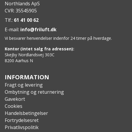
Northlands ApS
friskhed
CVR: 35545905
Specs:
Yderstof: 100% mulesing-fri merino uld
Tlf.:
61 41 00 62
E-mail:
info@friluft.dk
Vi besvarer henvendelser indenfor 24 timer på hverdage.
Kontor (intet salg fra adressen):
Skejby Nordlandsvej 303C
8200 Aarhus N
INFORMATION
Fragt og levering
Ombytning og returnering
Gavekort
Cookies
Handelsbetingelser
Fortrydelsesret
Privatlivspolitik