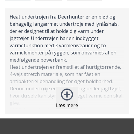
Heat undertrøjen fra Deerhunter er en blød og
behagelig langærmet undertrøje med lynlåshals,
der er designet til at holde dig varm under
jagttøjet. Undertrøjen har en indbygget
varmefunktion med 3 varmeniveauer og to
varmelementer på ryggen, som opvarmes af en
medfølgende powerbank.
Heat undertrøjen er fremstillet af hurtigtørrende,
4-vejs stretch materiale, som har fået en
antibakteriel behandling for øget holdbarhed.
Denne undertrøje er ideel til brug under jagttøjet,
hvor du selv kan styre, hvor meget varme den skal
give.
Læs mere
(OBS: Powerbank medfølger ikke)
Features:
Lynlåshals
Indbygget varmefunktion med 3 niveauer