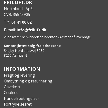
FRILUFT.DK
Kan maskinvaskes
Northlands ApS
Hurtigtørrende
CVR: 35545905
4-vejs stretch materiale
Antibakteriel behandling
Tlf.:
61 41 00 62
Specs:
E-mail:
info@friluft.dk
Materiale: 92% polyester / 8% elastan
Vi besvarer henvendelser indenfor 24 timer på hverdage.
Batterilevetid på de tre niveauer m. batteri på5000
mAh (Dette er udgangspunktet, vind og vejr kan
Kontor (intet salg fra adressen):
have indflydelse på levetiden)
Skejby Nordlandsvej 303C
8200 Aarhus N
Blå: 6 timer (38 grader)
Grøn: 4 timer (45 grader)
Rød: 2 timer (55 grader)
INFORMATION
Fragt og levering
Ombytning og returnering
Gavekort
Cookies
Handelsbetingelser
Fortrydelsesret