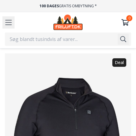
100 DAGES
GRATIS OMBYTNING *
Deal