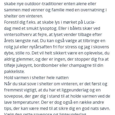
skabe nye outdoor-traditioner enten alene eller
sammen med venner og familie med en overnatning i
shelter om vinteren.
Forestil dig f.eks. at skabe lys i mørket på Lucia-
dag med et smukt lysoptog. Eller i bålets skær ved
vintersolhverv at fejre, at lyset vender tilbage efter
årets længste nat. Du kan også vælge at tilbringe en
rolig jul eller nytårsaften fri for stress og jag i skovens
dybe, stille ro. Det vil helt sikkert være en oplevelse, du
aldrig glemmer, og der er ingen, der stopper dig fra at
tilføje julepynt, bordbomber eller champagne til din
pakkeliste.
Hold varmen i shelter hele natten
Når du skal sove i shelter om vinteren, er det først og
fremmest vigtigt, at du har et liggeunderlag og en
sovepose, der gør dig i stand til at holde varmen ved de
lave temperaturer. Der er dog også en række andre
tips, der kan være med til at sikre dig en god nats søvn.
Vælg den rette sovepose og liggeunderlag