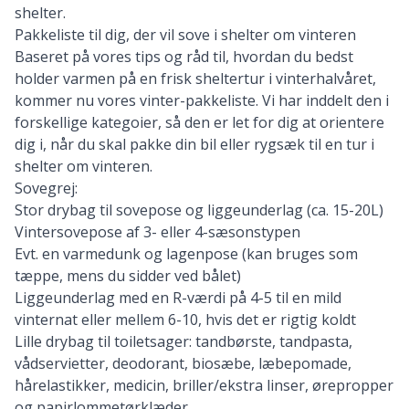
shelter.
Pakkeliste til dig, der vil sove i shelter om vinteren
Baseret på vores tips og råd til, hvordan du bedst
holder varmen på en frisk sheltertur i vinterhalvåret,
kommer nu vores vinter-pakkeliste. Vi har inddelt den i
forskellige kategoier, så den er let for dig at orientere
dig i, når du skal pakke din bil eller rygsæk til en tur i
shelter om vinteren.
Sovegrej:
Stor drybag til sovepose og liggeunderlag
(ca. 15-20L)
Vintersovepose af 3- eller 4-sæsonstypen
Evt. en varmedunk og lagenpose (kan bruges som
tæppe, mens du sidder ved bålet)
Liggeunderlag med en R-værdi på 4-5 til en mild
vinternat eller mellem 6-10, hvis det er rigtig koldt
Lille drybag til toiletsager: tandbørste, tandpasta,
vådservietter, deodorant, biosæbe, læbepomade,
hårelastikker, medicin, briller/ekstra linser, ørepropper
og papirlommetørklæder