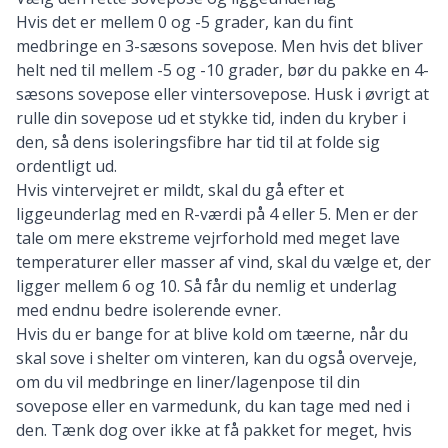
Hvis det er mellem 0 og -5 grader, kan du
fint
medbringe en 3-sæsons sovepose
. Men hvis det bliver
helt ned til mellem -5 og -10 grader, bør du pakke en 4-
sæsons sovepose eller
vintersovepose
. Husk i øvrigt at
rulle din sovepose ud et stykke tid, inden du kryber i
den, så dens isoleringsfibre har tid til at folde sig
ordentligt ud.
Hvis vintervejret er mildt, skal du gå efter et
liggeunderlag med en R-værdi
på 4 eller 5. Men er der
tale om mere ekstreme vejrforhold med meget lave
temperaturer eller masser af vind, skal du vælge et, der
ligger mellem 6 og 10. Så får du nemlig et underlag
med endnu bedre isolerende evner.
Hvis du er bange for at blive kold om tæerne, når du
skal sove i shelter om vinteren, kan du også overveje,
om du vil medbringe en liner/lagenpose til din
sovepose eller en varmedunk, du kan tage med ned i
den. Tænk dog over ikke at få pakket for meget, hvis