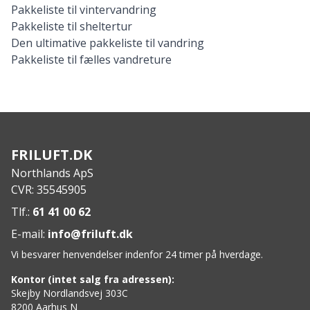
Pakkeliste til vintervandring
Pakkeliste til sheltertur
Den ultimative pakkeliste til vandring
Pakkeliste til fælles vandreture
FRILUFT.DK
Northlands ApS
CVR: 35545905
Tlf.:
61 41 00 62
E-mail:
info@friluft.dk
Vi besvarer henvendelser indenfor 24 timer på hverdage.
Kontor (intet salg fra adressen):
Skejby Nordlandsvej 303C
8200 Aarhus N