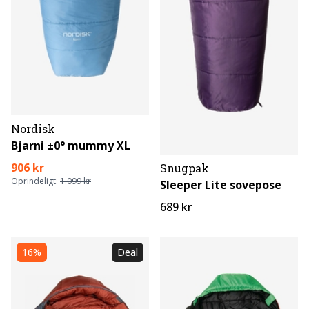
Nordisk
Bjarni ±0° mummy XL
906 kr
Snugpak
Oprindeligt:
1.099 kr
Sleeper Lite sovepose
689 kr
16%
Deal