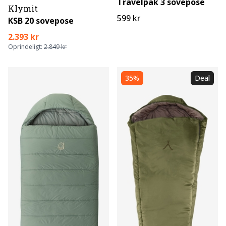
Travelpak 3 sovepose
Klymit
599 kr
KSB 20 sovepose
2.393 kr
Oprindeligt:
2.849 kr
35%
Deal