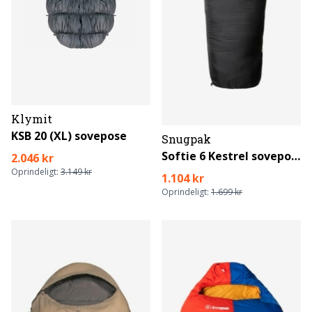
Klymit
KSB 20 (XL) sovepose
Snugpak
Softie 6 Kestrel sovepose
2.046 kr
Oprindeligt:
3.149 kr
1.104 kr
Oprindeligt:
1.699 kr