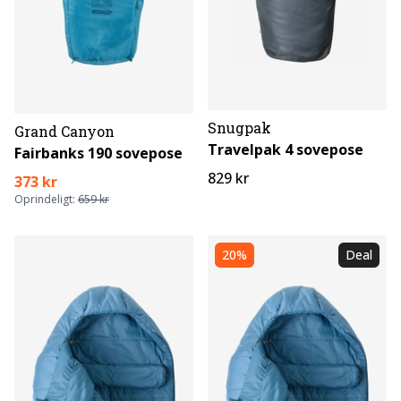
Snugpak
Grand Canyon
Travelpak 4 sovepose
Fairbanks 190 sovepose
829 kr
373 kr
Oprindeligt:
659 kr
20%
Deal