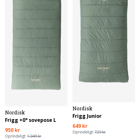
Nordisk
Nordisk
Frigg Junior
Frigg +0° sovepose L
649 kr
950 kr
Oprindeligt:
729 kr
Oprindeligt:
1.049 kr