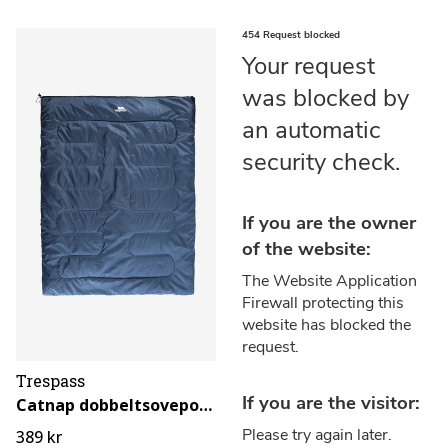
Trespass
Catnap dobbeltsovepose
389 kr