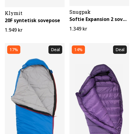
Snugpak
Klymit
Softie Expansion 2 sovepose
20F syntetisk sovepose
1.349 kr
1.949 kr
17%
Deal
14%
Deal