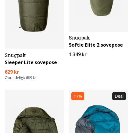
Snugpak
Softie Elite 2 sovepose
1.349 kr
Snugpak
Sleeper Lite sovepose
629 kr
Oprindeligt:
689 kr
17%
Deal