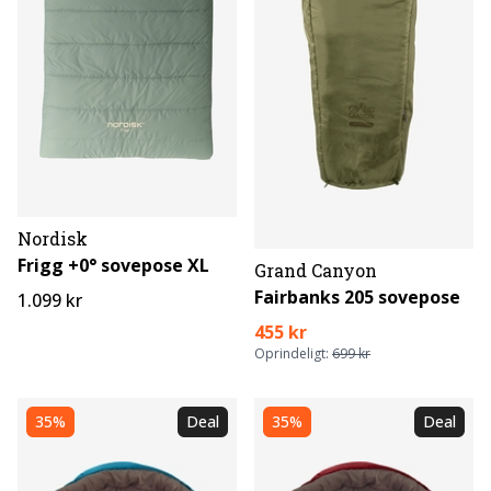
Nordisk
Frigg +0° sovepose XL
Grand Canyon
Fairbanks 205 sovepose
1.099 kr
455 kr
Oprindeligt:
699 kr
35%
Deal
35%
Deal