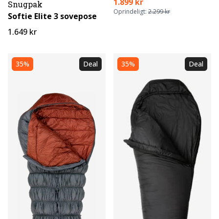
1.899 kr
Snugpak
Oprindeligt:
2.299 kr
Softie Elite 3 sovepose
1.649 kr
35%
Deal
35%
Deal