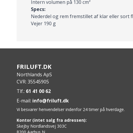
Intern volumen på 130 cm³
Specs:
Nederdel og rem fremstillet af klar eller sort 
Vejer 190 g
FRILUFT.DK
Northlands ApS
CVR: 35545905
Tlf.:
61 41 00 62
E-mail:
info@friluft.dk
Vi besvarer henvendelser indenfor 24 timer på hverdage.
Kontor (intet salg fra adressen):
Skejby Nordlandsvej 303C
8200 Aarhus N