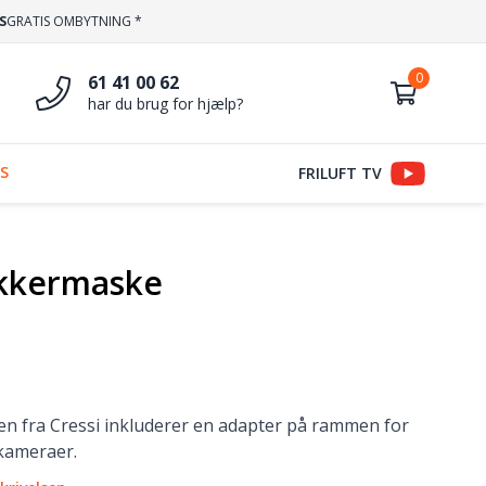
S
GRATIS OMBYTNING *
61 41 00 62
har du brug for hjælp?
S
FRILUFT TV
ykkermaske
n fra Cressi inkluderer en adapter på rammen for
kameraer.