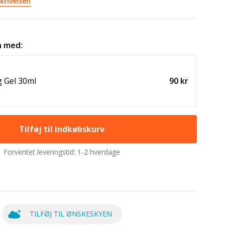
krivelsen
 med:
g Gel 30ml
90 kr
Tilføj til indkøbskurv
Forventet leveringstid:
1-2 hverdage
TILFØJ TIL ØNSKESKYEN