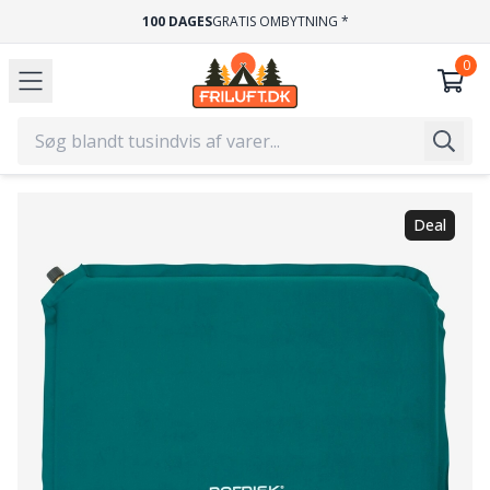
100 DAGES
GRATIS OMBYTNING *
Deal