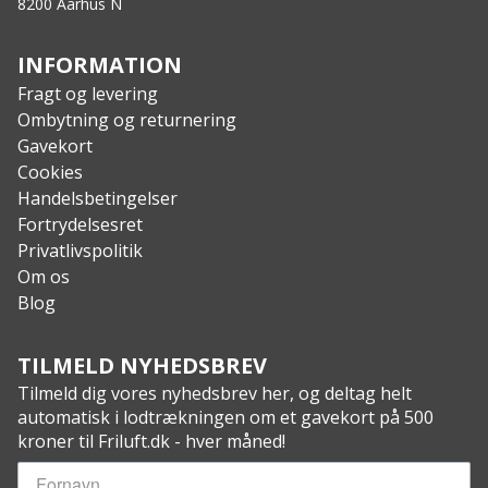
8200 Aarhus N
Vandtætte, tapede sømme
Mange forstærkede fastgøringspunkter
Opbevaringspose er inkluderet
INFORMATION
8 aluminiums pløkker og 4 justerbare barduner er
Fragt og levering
inkluderet.
Ombytning og returnering
Specs:
Gavekort
Pakstørrelse: 24 x 20 x 10 cm
Cookies
Vægt: 1 kg
Handelsbetingelser
Materiale: 210T Polyester Rip-Stop PU 2000MM
Fortrydelsesret
Anti-UV30
Privatlivspolitik
UVF-faktor: SPF30
Om os
Blog
TILMELD NYHEDSBREV
Tilmeld dig vores nyhedsbrev her, og deltag helt
automatisk i lodtrækningen om et gavekort på 500
kroner til Friluft.dk - hver måned!