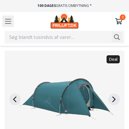
100 DAGES
GRATIS OMBYTNING *
Deal