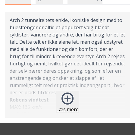
Arch 2 tunnelteltets enkle, ikoniske design med to
buestænger er altid et populært valg blandt
cyklister, vandrere og andre, der har brug for et let
telt. Dette telt er ikke alene let, men også udstyret
med alle de funktioner og den komfort, der er
brug for til mindre krævende eventyr. Arch 2 rejses
hurtigt og nemt, hvilket gør det ideelt for rejsende,
der selv bærer deres oppakning, og som efter en
anstrengende dag ønsker at slappe af i et
rummeligt telt med et praktisk indgangsparti, hvor
der er plads til deres udstyr.
Robens vindtest
MAX: 165 km/t
Læs mere
AVG: 154 km/t
Bestemmelsen af ​​ydeevnen af ​​et Robens telt i vind
er baseret på den viden og teknik, der er