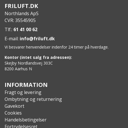
tilgængelig for Robens på testtidspunktet. Under
FRILUFT.DK
testen registrerer Robens den maksimale (MAX)
Northlands ApS
hastighedspåvirkning et telt blev udsat for og den
CVR: 35545905
gennemsnitlige (AVG) vindhastighed hvor
strukturel ustabilitet opstod. Dette kan se ud som
Tlf.:
61 41 00 62
en knækket/deformeret stang, eller teltet
E-mail:
info@friluft.dk
kollapser og efterfølgende vender tilbage til
Vi besvarer henvendelser indenfor 24 timer på hverdage.
formen, når vinden falder. På intet tidspunkt blev
der oplevet nogen form for katastrofale fejl op til
Kontor (intet salg fra adressen):
den maksimale vindhastighed.
Skejby Nordlandsvej 303C
8200 Aarhus N
Features
:
2 personers tunneltelt
Indgangsparti til opbevaring
INFORMATION
Afskærmet ventilation i begge ender
Fragt og levering
Panel med myggenet i dør
Ombytning og returnering
Lanternestrop
Gavekort
Tapede sømme
Cookies
Stangkanalerne er lukket i den ene ende for at
Handelsbetingelser
sikre nem indføring af teltstænger
Fortrydelsesret