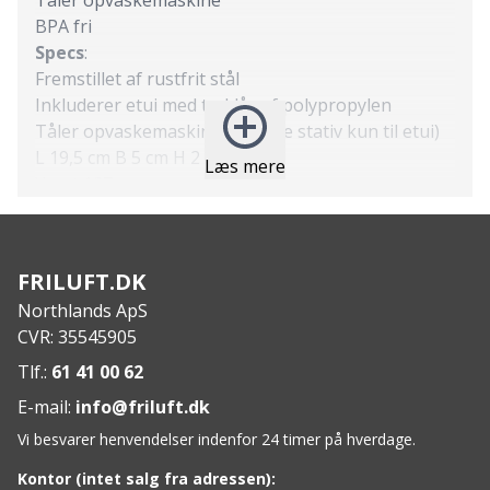
BPA fri
Specs
:
Fremstillet af rustfrit stål
Inkluderer etui med tryklås af polypropylen
Tåler opvaskemaskine (øverste stativ kun til etui)
L 19,5 cm B 5 cm H 2 cm
Læs mere
Vægt 127 g
FRILUFT.DK
Northlands ApS
CVR: 35545905
Tlf.:
61 41 00 62
E-mail:
info@friluft.dk
Vi besvarer henvendelser indenfor 24 timer på hverdage.
Kontor (intet salg fra adressen):