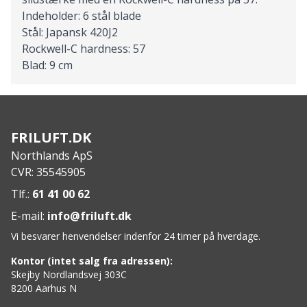
Indeholder: 6 stål blade
Stål: Japansk 420J2
Rockwell-C hardness: 57
Blad: 9 cm
FRILUFT.DK
Northlands ApS
CVR: 35545905
Tlf.:
61 41 00 62
E-mail:
info@friluft.dk
Vi besvarer henvendelser indenfor 24 timer på hverdage.
Kontor (intet salg fra adressen):
Skejby Nordlandsvej 303C
8200 Aarhus N