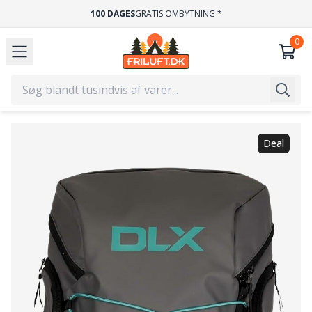
100 DAGES
GRATIS OMBYTNING *
Deal