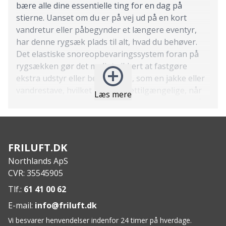
bære alle dine essentielle ting for en dag på
stierne. Uanset om du er på vej ud på en kort
vandretur eller påbegynder et længere eventyr,
har denne rygsæk plads til alt, hvad du behøver.
Det elastiske snoreopbevaringssystem foran på
rygsækken gør det muligt sikkert at fastgøre
ekstra udstyr eller beklædning, som en jakke eller
vandrestave, hvilket gør dem lettilgængelige, når
Læs mere
du har brug for dem. Slut med at kæmpe for at få
alt til at passe inden i tasken – det elastiske
snoreopbevaring tilbyder en effektiv og bekvem
løsning.
FRILUFT.DK
Features:
Northlands ApS
15L Kapacitets Rygsæk
CVR: 35545905
Elastisk snoreopbevaring
2 sidelommer
Tlf.:
61 41 00 62
Toplomme
E-mail:
info@friluft.dk
Brystrem
Vi besvarer henvendelser indenfor 24 timer på hverdage.
Intern lomme