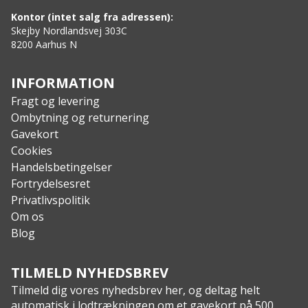
Adgang til hydreringspakke
Kontor (intet salg fra adressen):
Bærehåndtag
Skejby Nordlandsvej 303C
8200 Aarhus N
Specs:
Materiale: Polyester
INFORMATION
Fragt og levering
Ombytning og returnering
Gavekort
Cookies
Handelsbetingelser
Fortrydelsesret
Privatlivspolitik
Om os
Blog
TILMELD NYHEDSBREV
Tilmeld dig vores nyhedsbrev her, og deltag helt
automatisk i lodtrækningen om et gavekort på 500