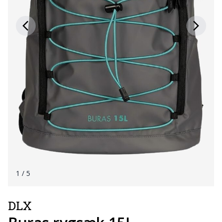
1
/ 5
DLX