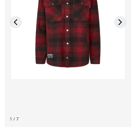
1
/ 7