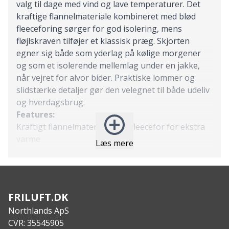
valg til dage med vind og lave temperaturer. Det
kraftige flannelmateriale kombineret med blød
fleeceforing sørger for god isolering, mens
fløjlskraven tilføjer et klassisk præg. Skjorten
egner sig både som yderlag på kølige morgener
og som et isolerende mellemlag under en jakke,
når vejret for alvor bider. Praktiske lommer og
slidstærke detaljer gør den velegnet til både udeliv
og hverdagsbrug.
Features:
Kraftigt flannelmateriale med fleecefor for ekstra
varme
Læs mere
Fløjlskrave for komfort og stil
To brystlommer med klap
Lommer i siden til hænder eller opbevaring
Messingtrykknapper med logo for et robust look
FRILUFT.DK
Specs:
Northlands ApS
Materiale: Flannel med indvendig fleece
CVR: 35545905
Krave: Fløjl