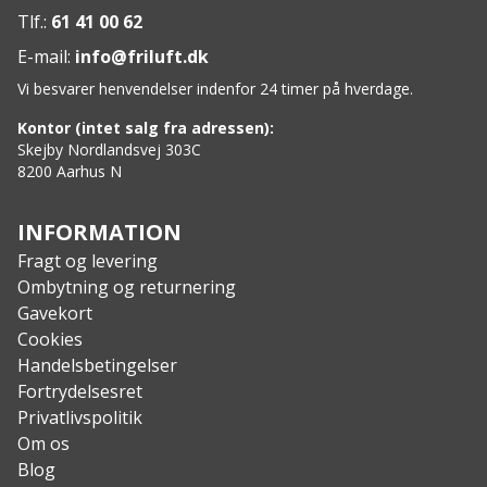
Lukning: Trykknapper
Tlf.:
61 41 00 62
Lommer: 2 brystlommer, 2 sidelommer
E-mail:
info@friluft.dk
Vi besvarer henvendelser indenfor 24 timer på hverdage.
Kontor (intet salg fra adressen):
Skejby Nordlandsvej 303C
8200 Aarhus N
INFORMATION
Fragt og levering
Ombytning og returnering
Gavekort
Cookies
Handelsbetingelser
Fortrydelsesret
Privatlivspolitik
Om os
Blog