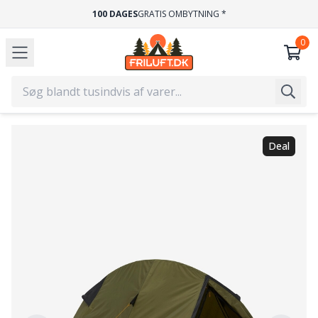
100 DAGES
GRATIS OMBYTNING *
Deal