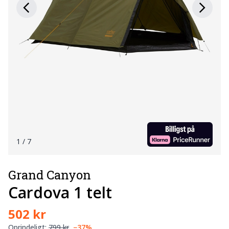
1
/ 7
Grand Canyon
Cardova 1 telt
502 kr
Oprindeligt:
799 kr
−37%