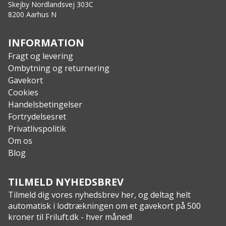
Mål, indertelt (H x L x B): 110 x 255 x 145 cm
Skejby Nordlandsvej 303C
8200 Aarhus N
Oversejl: 68D 190T polyester PU, vandsøjletryk
3000 mm
Bund: Polyethylen PU, vandsøjletryk 4000 mm
INFORMATION
Stænger: Glasfiber
Fragt og levering
Pløkker: Stål
Ombytning og returnering
Vægt: 2200 g
Gavekort
Pakstørrelse: Ø13 x 56 cm
Cookies
Handelsbetingelser
Fortrydelsesret
Privatlivspolitik
Om os
Blog
TILMELD NYHEDSBREV
Tilmeld dig vores nyhedsbrev her, og deltag helt
automatisk i lodtrækningen om et gavekort på 500
kroner til Friluft.dk - hver måned!