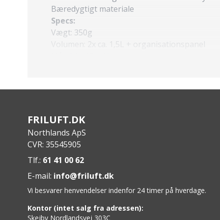
Bæredygtigt materiale
Specs:
Vægt: 350g
Volumen: 2x ca. 1,5L + organisationspanel
Mål: 24 x 15 x 10 cm
Materiale: DYECOSHELL 800D x 660D Nylon P
For: 300D x 150D polyester
FRILUFT.DK
Northlands ApS
CVR: 35545905
Tlf.:
61 41 00 62
E-mail:
info@friluft.dk
Vi besvarer henvendelser indenfor 24 timer på hverdage.
Kontor (intet salg fra adressen):
Skejby Nordlandsvej 303C