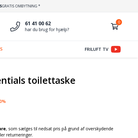
S
GRATIS OMBYTNING *
61 41 00 62
har du brug for hjælp?
S
FRILUFT TV
ntials toilettaske
10%
are
, som sælges til nedsat pris på grund af overskydende
er returneringer.