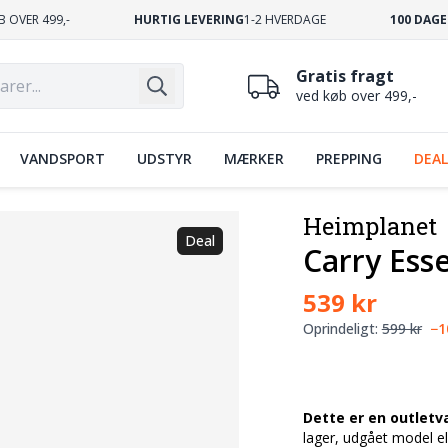
B OVER 499,-
HURTIG LEVERING
1-2 HVERDAGE
100 DAGE
Gratis fragt
ved køb over 499,-
VANDSPORT
UDSTYR
MÆRKER
PREPPING
DEAL
Heimplanet
Deal
Carry Esse
539 kr
Oprindeligt:
599 kr
−
Dette er en outletv
lager, udgået model ell