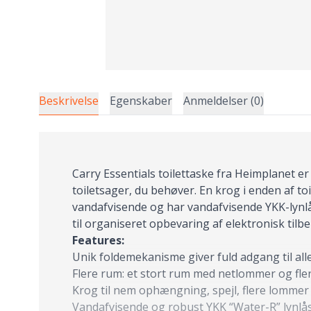
Beskrivelse
Egenskaber
Anmeldelser (0)
Carry Essentials toilettaske fra Heimplanet e
toiletsager, du behøver. En krog i enden af t
vandafvisende og har vandafvisende YKK-lynlå
til organiseret opbevaring af elektronisk tilb
Features:
Unik foldemekanisme giver fuld adgang til all
Flere rum: et stort rum med netlommer og fl
Krog til nem ophængning, spejl, flere lommer
Vandafvisende og robust YKK “Water-R” lynlå