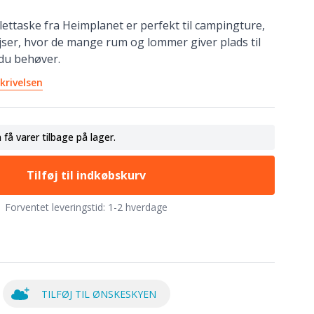
ilettaske fra Heimplanet er perfekt til campingture,
ser, hvor de mange rum og lommer giver plads til
 du behøver.
krivelsen
n få varer tilbage på lager.
Tilføj til indkøbskurv
Forventet leveringstid:
1-2 hverdage
TILFØJ TIL ØNSKESKYEN