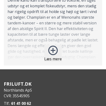
Denne kano kan transportere to voksne, en uges
udstyr og et komplet fiskeudstyr, mens den stadig
har rigelig opdrift til at holde sig højt og tørt i vind
og bølger. Champlain er en af Wenonahs største
tandem-kanoer – en større og mere stabil version
af den alsidige Spirit II. Den har effektiviteten og
kapaciteten til at bære tunge laster over lange
afstande, men er også behagelig at padle let lastet.
Dens længde og effektive design giver den god
glide og hastighed, mens dens let buede køllinje
gør den overraskende manøvredygtig. Champlain
Læs mere
er ekstremt stabil og leverer forudsigelig ydeevne
under udfordrende forhold. Dens stabilitet og
størrelse gør den til et fremragende valg for større
padlere. Overvej Champlain, hvis dine eventyr vil
FRILUFT.DK
tage dig til store søer og åbent vand, eller hvis du
Northlands ApS
har brug for en effektiv kano, der kan håndtere en
CVR: 35545905
stor mængde udstyr.
Features:
Tlf.:
61 41 00 62