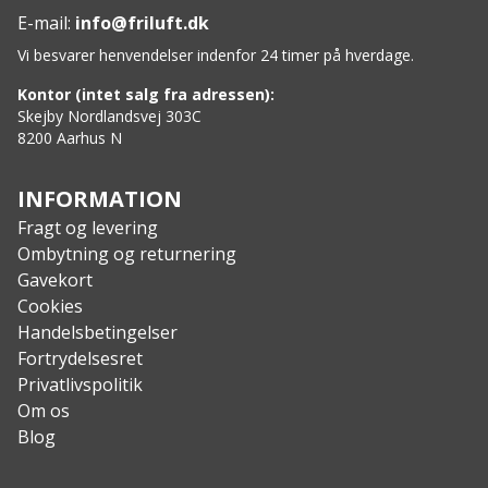
Effektivt design for god glide og hastighed
E-mail:
info@friluft.dk
Let buet køllinje for øget manøvredygtighed
Vi besvarer henvendelser indenfor 24 timer på hverdage.
Massiv stabilitet under udfordrende forhold
Stor kapacitet til tunge laster og udstyr
Kontor (intet salg fra adressen):
Ideel til store søer og åbent vand
Skejby Nordlandsvej 303C
8200 Aarhus N
Specs:
Længde:
548,64 cm
Gunwale Bredde:
92,71 cm
INFORMATION
Maksimal Bredde:
93,98 cm
Fragt og levering
Vandlinje Bredde:
93,345 cm
Ombytning og returnering
Agterdybde:
50,8 cm
Gavekort
Centerdybde:
35,56 cm
Cookies
Forendens Dybde:
55,88 cm
Handelsbetingelser
Rocker:
3,81 cm
Fortrydelsesret
Privatlivspolitik
Om os
Blog