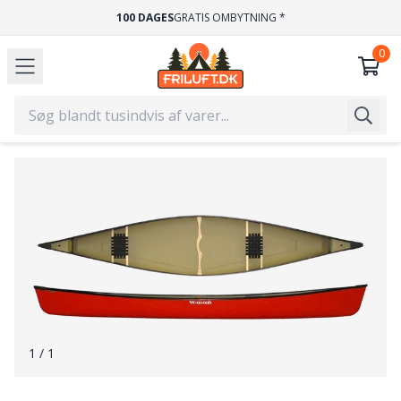
100 DAGES
GRATIS OMBYTNING *
1
/ 1