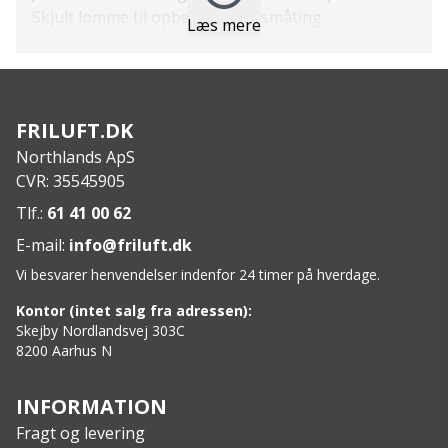
Skjult lomme til opbevaring af småting
Læs mere
Coolmax svedbånd, der holder dig tør og
komfortabel
UPF 50+ beskyttelse mod skadelige solstråler
PU-læder logo for et stilfuldt look
FRILUFT.DK
Specs:
Northlands ApS
Materiale: 100% polyamid
CVR: 35545905
Tlf.:
61 41 00 62
E-mail:
info@friluft.dk
Vi besvarer henvendelser indenfor 24 timer på hverdage.
Kontor (intet salg fra adressen):
Skejby Nordlandsvej 303C
8200 Aarhus N
INFORMATION
Fragt og levering