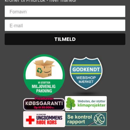
kroner til Friluft.dk - hver måned!
TILMELD