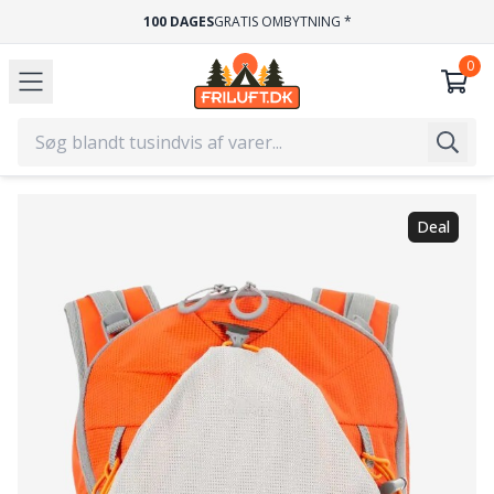
100 DAGES
GRATIS OMBYTNING *
Deal