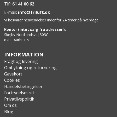
Elastik i taljen
Tlf.:
61 41 00 62
Specs
:
E-mail:
info@friluft.dk
Overordnet materiale: 100% Merinould, merino 1×1
Vi besvarer henvendelser indenfor 24 timer på hverdage.
rib
Kontor (intet salg fra adressen):
Skejby Nordlandsvej 303C
8200 Aarhus N
INFORMATION
Fragt og levering
Ombytning og returnering
Gavekort
Cookies
Handelsbetingelser
Fortrydelsesret
Privatlivspolitik
Om os
Blog