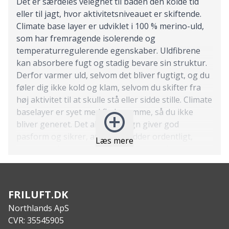
Det er særdeles velegnet til båden den kolde tid
eller til jagt, hvor aktivitetsniveauet er skiftende.
Climate base layer er udviklet i 100 % merino-uld,
som har fremragende isolerende og
temperaturregulerende egenskaber. Uldfibrene
kan absorbere fugt og stadig bevare sin struktur.
Derfor varmer uld, selvom det bliver fugtigt, og du
føler dig ikke kold og klam, selvom du skifter fra
høj aktivitet til at skulle stå eller sidde stille. Climate
baselayer er syet med flade sømme, så du ikke
bliver generet. Det aktive design giver god
pasform og sikrer, at sættet sidder ordentligt,
Læs mere
selvom du bevæger dig meget. Climate base layer
er det oplagt inderste lag til enhver jagtform.
Features
:
½ lynlås midt foran
FRILUFT.DK
Flatlocksømme
Northlands ApS
Fugttransporterende basislag
CVR: 35545905
Komfortabel mod huden