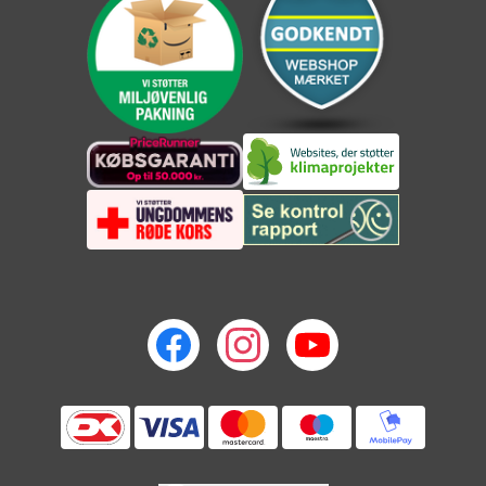
Dybde: 34,29 cm
Vægt: 30,8 kg
Cockpitåbninger: 43,2 cm x 82,3 cm
Cockpitvolumen: Bov: 185 liter, Stern: 198 liter
Day Hatch: 12 liter
Bov tør opbevaring: 56 liter
Stern tør opbevaring: 121 liter
Maksimal kapacitet: 254 kg
Ror: ja