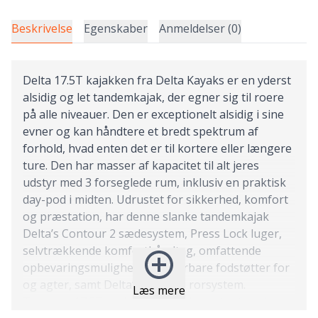
Beskrivelse
Egenskaber
Anmeldelser (0)
Delta 17.5T kajakken fra Delta Kayaks er en yderst
alsidig og let tandemkajak, der egner sig til roere
på alle niveauer. Den er exceptionelt alsidig i sine
evner og kan håndtere et bredt spektrum af
forhold, hvad enten det er til kortere eller længere
ture. Den har masser af kapacitet til alt jeres
udstyr med 3 forseglede rum, inklusiv en praktisk
day-pod i midten. Udrustet for sikkerhed, komfort
og præstation, har denne slanke tandemkajak
Delta’s Contour 2 sædesystem, Press Lock luger,
selvtrækkende komforthåndtag, omfattende
opbevaringsmuligheder, justerbare fodstøtter for
og agter, samt Delta’s intuitive rorsystem.
Læs mere
Traverse 17.5T er designet med eventyr for øje.