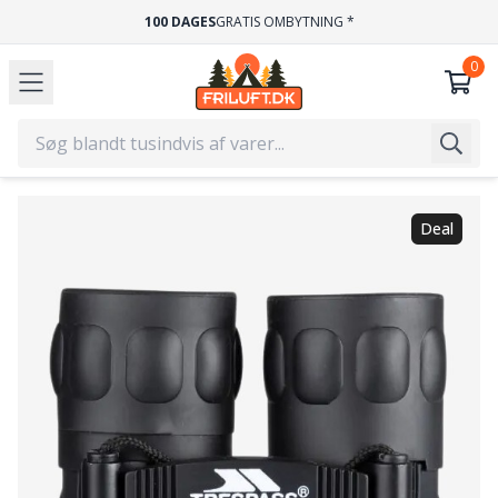
100 DAGES
GRATIS OMBYTNING *
Deal