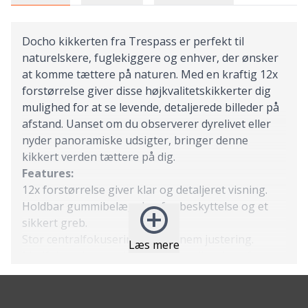
Docho kikkerten fra Trespass er perfekt til
naturelskere, fuglekiggere og enhver, der ønsker
at komme tættere på naturen. Med en kraftig 12x
forstørrelse giver disse højkvalitetskikkerter dig
mulighed for at se levende, detaljerede billeder på
afstand. Uanset om du observerer dyrelivet eller
nyder panoramiske udsigter, bringer denne
kikkert verden tættere på dig.
Features:
12x forstørrelse giver klar og detaljeret visning.
Holdbar gummibelægning for beskyttelse og et
sikkert greb.
Stor centralfokuseringshjul til nem justering.
Læs mere
Medfølgende snor, bæretaske og linseklud for
nem transport og vedligeholdelse.
Specs:
Forstørrelse: 12x