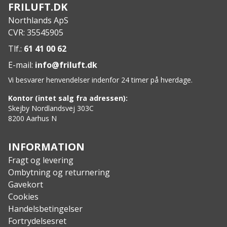
FRILUFT.DK
Materiale: Aluminiumslegering, gummitextilhylster,
Northlands ApS
optisk glas
CVR: 35545905
Tilbehør: Snor, bæretaske, linseklud
Tlf.:
61 41 00 62
E-mail:
info@friluft.dk
Vi besvarer henvendelser indenfor 24 timer på hverdage.
Kontor (intet salg fra adressen):
Skejby Nordlandsvej 303C
8200 Aarhus N
INFORMATION
Fragt og levering
Ombytning og returnering
Gavekort
Cookies
Handelsbetingelser
Fortrydelsesret