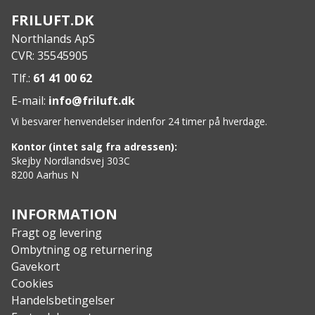
MOLLE-kompatibel kappe
FRILUFT.DK
Specs:
Northlands ApS
Længde: 49 cm
CVR: 35545905
Vægt: 1 kg.
Tlf.:
61 41 00 62
E-mail:
info@friluft.dk
Vi besvarer henvendelser indenfor 24 timer på hverdage.
Kontor (intet salg fra adressen):
Skejby Nordlandsvej 303C
8200 Aarhus N
INFORMATION
Fragt og levering
Ombytning og returnering
Gavekort
Cookies
Handelsbetingelser