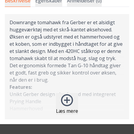
Beskrivelse
Egenskaber
Anmeldelser (0)
Downrange tomahawk fra Gerber er et alsidigt
huggeværktøj med et skrå-kantet øksehoved.
Øksen er også udstyret med et hammerhoved og
et koben, som er indbygget i håndtaget for at give
et slankt design. Med en 420HC stålkrop er denne
tomahawk skabt til at modstå hug, slag og tryk.
Det ergonomisk formede Tan G-10 håndtag giver
et godt, fast greb og sikker kontrol over øksen,
når den er i brug.
Features:
Unikt Gerber design øksehoved med integreret
Prying Handle
Hammerhoved
Læs mere
Koben
Desert Tan G-10 skalaer på håndtag
TM
420HC stålhus med Cerakote