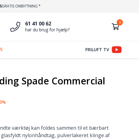
S
GRATIS OMBYTNING *
61 41 00 62
har du brug for hjælp?
S
FRILUFT TV
lding Spade Commercial
10%
dte værktøj kan foldes sammen til et bærbart
 glasfyldt nylonhåndtag, pulverlakeret klinge af