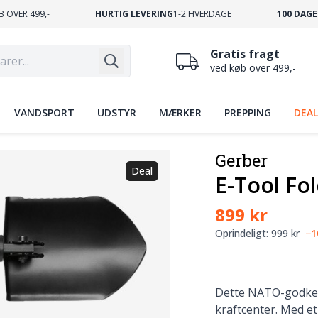
B OVER 499,-
HURTIG LEVERING
1-2 HVERDAGE
100 DAGE
Gratis fragt
ved køb over 499,-
VANDSPORT
UDSTYR
MÆRKER
PREPPING
DEAL
Gerber
Deal
E-Tool Fo
899 kr
Oprindeligt:
999 kr
−
Dette NATO-godken
kraftcenter. Med et