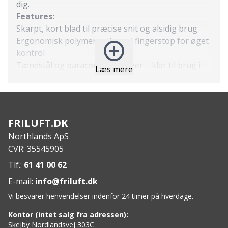
dig.
Features:
Skarpt, kort blad til præcise snit og alsidig brug
Ergonomisk polymergreb med fingerstop for øget
kontrol
Tændstål og paracord medfølger – klar til brug i
Læs mere
felten
Sekundært låsesystem for sikker fastgørelse i
skede
Let og kompakt – ideel som halskniv eller backup
FRILUFT.DK
Specs:
Northlands ApS
Bladlængde: 59 mm
CVR: 35545905
Bladtykkelse: 2 mm
Total længde: 154 mm
Tlf.:
61 41 00 62
Vægt: 119 g (inkl. skede)
E-mail:
info@friluft.dk
Bladmateriale: Rustfrit stål
Vi besvarer henvendelser indenfor 24 timer på hverdage.
Greb: Polymer med friktionsbelægning
Skede: Slidstærk polymer, symmetrisk design
Kontor (intet salg fra adressen):
Medfølger: Tændstål og paracord
Skejby Nordlandsvej 303C