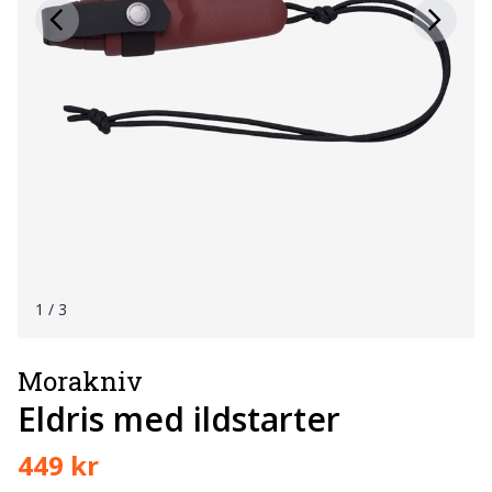
1
/ 3
Morakniv
Eldris med ildstarter
449 kr