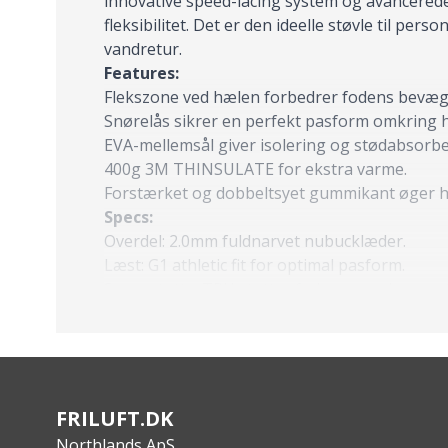
innovative speed-lacing system og avancerede 
fleksibilitet. Det er den ideelle støvle til pe
vandretur.
Features:
Flekszone ved hælen forbedrer fodens bevæg
Snørelås sikrer en perfekt pasform omkring 
EVA-mellemsål giver isolering og stødabsorbe
400g 3M THINSULATE for ekstra varme.
Forstærket og dobbeltsyet gummikant øger 
Specs:
Overdel: 2.0mm fuldnarvet nubucklæder.
Læst: G1 athletic fit for optimal pasform.
Svangstøtte: TPU støtter foden og reducerer 
Indersål: G1-stage3 footbed for maksimal kom
Foring: Sympatex + G1 memory fit sikrer en t
Membran: SympaTex 100% vandtæt.
FRILUFT.DK
Northlands ApS