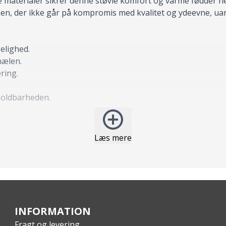
materialer sikrer denne støvle komfort og varme fødder ned 
rsonen, der ikke går på kompromis med kvalitet og ydeevne, uan
elighed.
hælen.
ring.
holdbarheden.
Læs mere
træthed.
fort.
æt og behagelig pasform.
INFORMATION
Fragt og levering