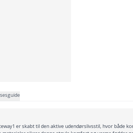
lsesguide
eway1 er skabt til den aktive udendørslivsstil, hvor både k