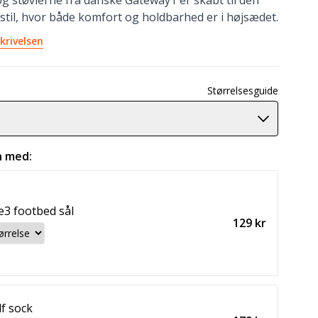
g støvlerne fra danske Gateway1 er skabt til den
stil, hvor både komfort og holdbarhed er i højsædet.
krivelsen
Størrelsesguide
 med:
e3 footbed sål
129 kr
lf sock