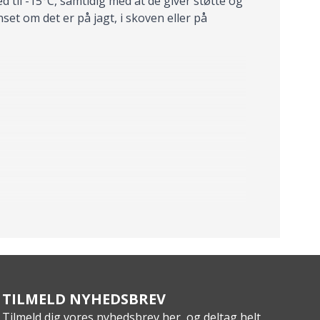
til -15°C, samtidig med at de giver støtte og
set om det er på jagt, i skoven eller på
TILMELD NYHEDSBREV
Tilmeld dig vores nyhedsbrev her, og deltag helt