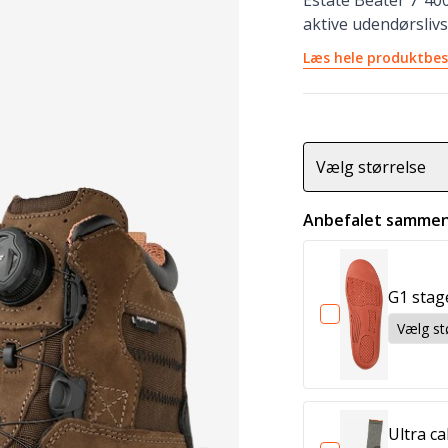
Estate Beater 7″400
aktive udendørslivs
Læs hele produktbes
Vælg størrelse
Anbefalet sammen
G1 stag
Ultra ca