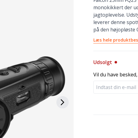
Falcon 25mm FQ25 
monokikkert der udn
jagtoplevelse. Uds
leverer denne spot
på den højopløste
Læs hele produktbes
Udsolgt
Vil du have besked,