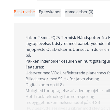
Beskrivelse
Egenskaber
Anmeldelser (0)
Falcon 25mm FQ25 Termisk Håndspotter fra Hik
jagtoplevelse. Udstyret med banebrydende inf
højopløste OLED-skærm. Uanset om du er en ded
på.
Pakken indeholder desuden en hurtigstartguide
Features:
Udstyret med VOx Ureflekterede planarrays f
Billedsensor med 50 Hz for jævn visning
Digital zoom op til 8x
Mulighed for optagelse af video og øjebliksbi
Hot Track-teknologi for nem sporing
Indbygget hukommelsesmodul på 64 GB
IP67 beskyttelsesniveau sikrer mod støv og v