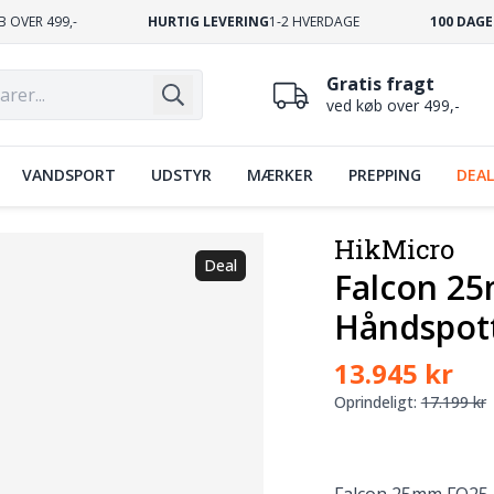
B OVER 499,-
HURTIG LEVERING
1-2 HVERDAGE
100 DAGE
Gratis fragt
ved køb over 499,-
VANDSPORT
UDSTYR
MÆRKER
PREPPING
DEAL
HikMicro
Deal
Falcon 2
Håndspot
13.945 kr
Oprindeligt:
17.199 kr