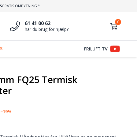
S
GRATIS OMBYTNING *
61 41 00 62
har du brug for hjælp?
S
FRILUFT TV
5mm FQ25 Termisk
ter
−19%