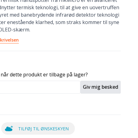
Termisk Håndspotter fra HikMicro er en avanceret
ytter termisk teknologi, til at give en uovertruffen
tyret med banebrydende infrarød detektor teknologi
ter enestående klarhed, som straks kommer til syne
 OLED-skærm.
krivelsen
 når dette produkt er tilbage på lager?
Giv mig besked
TILFØJ TIL ØNSKESKYEN