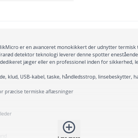
Micro er en avanceret monokikkert der udnytter termisk tek
rarød detektor teknologi leverer denne spotter enestående
ikeret jæger eller en professionel inden for sikkerhed, lev
, klud, USB-kabel, taske, håndledsstrop, linsebeskytter, hal
or præcise termiske aflæsninger
lleder
and