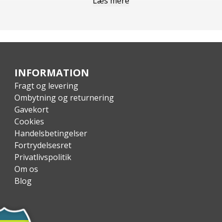
Læs mere
s
INFORMATION
Fragt og levering
 55°C; Luftfugtighed: 90% eller mindre
Ombytning og returnering
Gavekort
-ion-batteri
Cookies
hotspot-funktion slået fra)
Handelsbetingelser
Fortrydelsesret
Privatlivspolitik
Om os
Blog