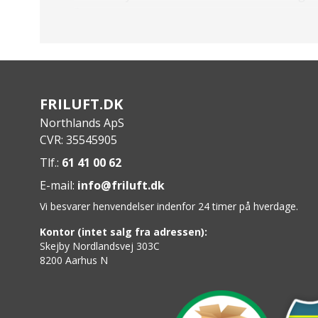
Specs:
Termisk Modul:
VOx Ureflekterede planarray
Opløsning:
640×512
Skærm:
1024×768, 0.39 tommer, OLED
Field of view
: 17.5° × 14.0° / 30.8m × 24.6m
Vægt:
450g
FRILUFT.DK
Dimensioner:
190.3 mm × 58.3 mm × 65.2 mm
Northlands ApS
Arbejdstemperatur/humidity:
Fra -30°C til
CVR: 35545905
Strømforsyning:
5V，1.5W
Tlf.:
61 41 00 62
Batteritype:
Udskifteligt og genopladeligt Li
Batteridriftstid:
5 timer (@25°C med CVBS og 
E-mail:
info@friluft.dk
Vi besvarer henvendelser indenfor 24 timer på hverdage.
Kontor (intet salg fra adressen):
Skejby Nordlandsvej 303C
8200 Aarhus N