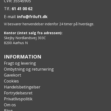
CVR: 35545905
pasform.
Heel kicker-funktion for nem af- og påtagning.
Tlf.:
61 41 00 62
Fugttransporterende Coil lining holder fødderne
E-mail:
info@friluft.dk
tørre.
Vi besvarer henvendelser indenfor 24 timer på hverdage.
Specs:
Overdel: G1® 70 vulkaniseret naturgummi.
Kontor (intet salg fra adressen):
Indersål: PU (G1®-stage1).
Skejby Nordlandsvej 303C
8200 Aarhus N
Foring: Coil Lining + 3mm neopren.
Komforttemperatur: -5°C.
Justerbar pasform ved læg.
INFORMATION
Fragt og levering
Ombytning og returnering
Gavekort
Cookies
Handelsbetingelser
Fortrydelsesret
Privatlivspolitik
Om os
Blog