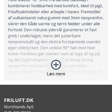
kombinerer holdbarhed med komfort, ideel til jagt,
friluftsaktiviteter eller arbejde i haven. Fremstillet
af vulkaniseret naturgummi med 3mm neoprenfor,
sikrer den både varme og tørre fødder under alle
forhold. Den robuste ydersål garanterer et fast
greb i underlaget, mens det justerbare
neoprenskaft og den ekstra forstærkede overdel
øger slidstyrken. Den unikke 90° hæl med heel
kicker-funktion gør støvlen nem at tage af og på,
og det fugttransporterende Coil lining-foring
sørger for optimal komfort. Den perfekte
gummistøvle til den aktive mand, der ikke vil gå på
Læs mere
kompromis med kvalitet og funktionalitet.
Features:
Vulkaniseret naturgummi og 3mm neoprenfor
sikrer holdbarhed og komfort.
FRILUFT.DK
Slidstærk ydersål med fremragende greb.
Northlands ApS
Fleksibelt og justerbart neoprenskaft for optimal