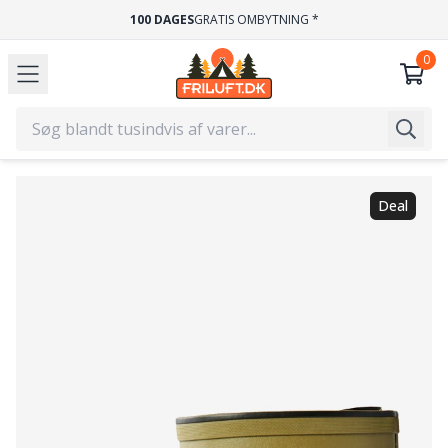
100 DAGES
GRATIS OMBYTNING *
Deal