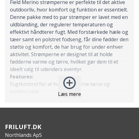
Field Merino strømperne er perfekte til det aktive
outdoorliv, hvor komfort og funktion er essentielt.
Denne pakke med to par strømper er lavet med en
uldblanding, der regulerer temperaturen og
effektivt håndterer fugt. Med forstærkede hæle og
tæer samt en polstret fodseng, får dine fødder den
støtte og komfort, de har brug for under enhver
aktivitet. Strømperne er designet til at holde
fødderne varme og tørre, hvilket gør dem til et
ideelt valg til udendørs eventyr.
Features:
Fugtkontrol for at holde fødderne tørre og
komfortable
Læs mere
Flad tåsøm, der forhindrer irritation
Forstærket hæl og tå for øget holdbarhed
Polstret fodseng for ekstra komfort
Bånd til svangstøtte for en bedre pasform
FRILUFT.DK
Kompressionsbånd for støtte og øget
Northlands ApS
blodcirkulation