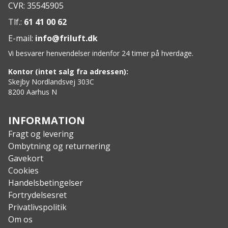
CVR: 35545905
Specs:
Materiale: Uldblanding
Tlf.:
61 41 00 62
Forstærkning: Hæl og tå
E-mail:
info@friluft.dk
Vi besvarer henvendelser indenfor 24 timer på hverdage.
Kontor (intet salg fra adressen):
Skejby Nordlandsvej 303C
8200 Aarhus N
INFORMATION
Fragt og levering
Ombytning og returnering
Gavekort
Cookies
Handelsbetingelser
Fortrydelsesret
Privatlivspolitik
Om os