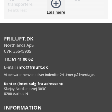
transportere.
Features:
Læs mere
Sammenklappelig vandbeholder til camping
Kapacitet på 8 liter
Stærkt bærehåndtag for nem transport
Kan presses flad for minimal opbevaringsplads
FRILUFT.DK
Praktisk tap til nem påfyldning og hældning
Northlands ApS
Specs:
CVR: 35545905
Kapacitet: 8 liter
Materiale: Plastik
Tlf.:
61 41 00 62
Komprimerbar for nem opbevaring
E-mail:
info@friluft.dk
Vi besvarer henvendelser indenfor 24 timer på hverdage.
Kontor (intet salg fra adressen):
Skejby Nordlandsvej 303C
8200 Aarhus N
INFORMATION