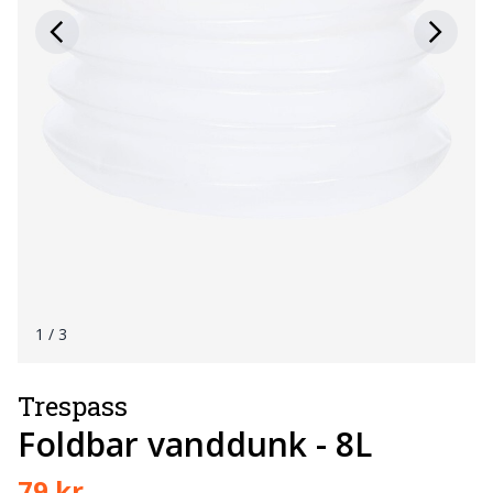
1
/ 3
Trespass
Foldbar vanddunk - 8L
79 kr