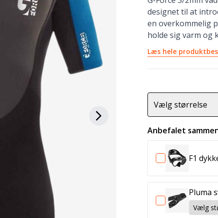
G-Force 3/2mm vådd
designet til at int
en overkommelig p
holde sig varm og 
Læs hele produktbes
Vælg størrelse
Anbefalet sammen
F1 dyk
Pluma 