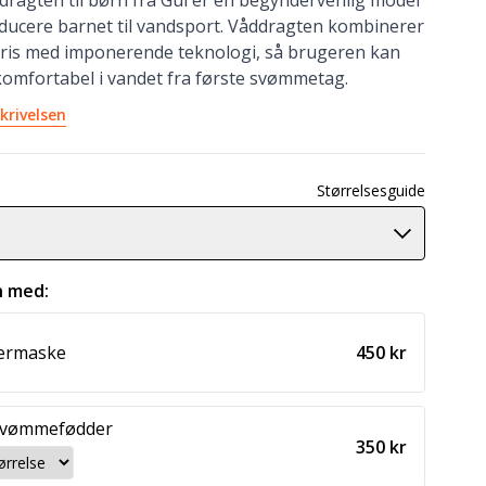
ragten til børn fra Gul er en begyndervenlig model
roducere barnet til vandsport. Våddragten kombinerer
ris med imponerende teknologi, så brugeren kan
komfortabel i vandet fra første svømmetag.
krivelsen
Størrelsesguide
 med:
kermaske
450 kr
svømmefødder
350 kr