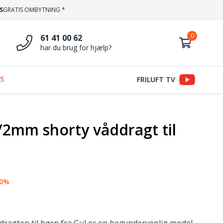
S
GRATIS OMBYTNING *
61 41 00 62
har du brug for hjælp?
S
FRILUFT TV
/2mm shorty våddragt til
20%