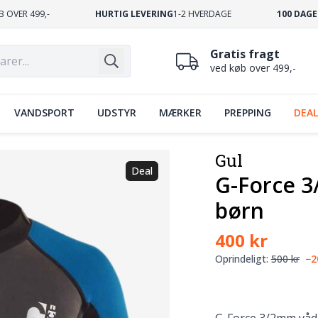
B OVER 499,-
HURTIG LEVERING
1-2 HVERDAGE
100 DAGE
Gratis fragt
ved køb over 499,-
VANDSPORT
UDSTYR
MÆRKER
PREPPING
DEAL
Gul
Deal
G-Force 3
børn
400 kr
Oprindeligt:
500 kr
−