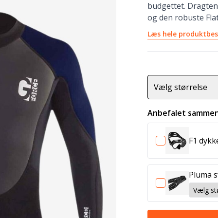
budgettet. Dragten
og den robuste Fla
Læs hele produktbes
Vælg størrelse
Anbefalet sammen
F1 dyk
Pluma 