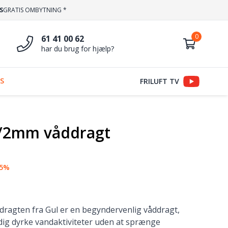
S
GRATIS OMBYTNING *
61 41 00 62
har du brug for hjælp?
S
FRILUFT TV
3/2mm våddragt
35%
ragten fra Gul er en begyndervenlig våddragt,
e dig dyrke vandaktiviteter uden at sprænge