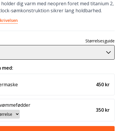
 holder dig varm med neopren foret med titanium 2,
tlock-sømkonstruktion sikrer lang holdbarhed.
krivelsen
Størrelsesguide
 med:
kermaske
450 kr
svømmefødder
350 kr