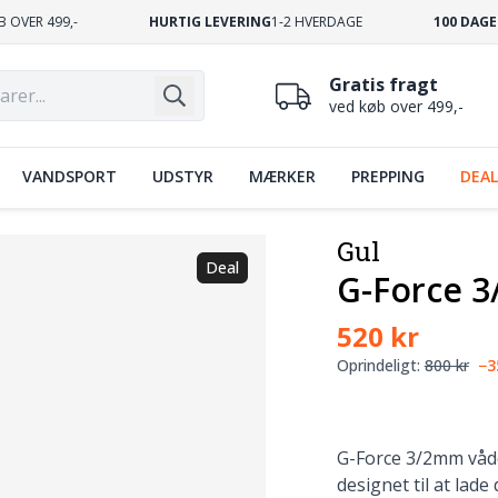
B OVER 499,-
HURTIG LEVERING
1-2 HVERDAGE
100 DAGE
Gratis fragt
ved køb over 499,-
VANDSPORT
UDSTYR
MÆRKER
PREPPING
DEAL
Gul
Deal
G-Force 
520 kr
Oprindeligt:
800 kr
−
G-Force 3/2mm vådd
designet til at lad